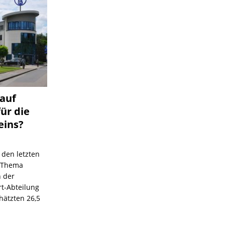
 auf
für die
eins?
 den letzten
s Thema
n der
rt-Abteilung
hätzten 26,5