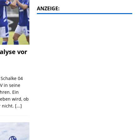
ANZEIGE:
alyse vor
C Schalke 04
V in seine
ahren. Ein
geben wird, ob
 nicht.
[...]