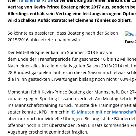
Wie
Transfermarkt.de
unter Berufung auf einen Bericht der „S
Vertrag von Kevin-Prince Boateng nicht 2017 aus, sondern b
Allerdings enthält sein Vertrag eine leistungsbezogene Opti
wird Schalkes Aufsichtsratschef Clemens Tönnies so zitiert.
So könnte es passieren, dass Boateng nach der Saison
2015/2016 ablösefrei zu haben wäre.
Foto: 
Der Mittelfeldspieler kam im Sommer 2013 kurz vor
dem Ende der Transferperiode für geschätze 10 bis 12 Million
Nach einer alles in allem relativ guten Saison 2013/2014 mit 
28 Bundesligaspielen läuft es in dieser Saison noch etwas sc
die in ihn gesteckten Erwartungen bislang noch nicht 100%-ig 
Momentan fehlt Kevin-Prince Boateng der Mannschaft. Der 27-J
zuhause gegen Sporting Lissabon verletzt. Am Montag kehrte
ins Mannschaftstraining zurück, musste die Trainingseinheit 
später konnte „KPB“ immerhin
45 Minuten mit der Mannschaft
aber nur noch individuelle Übungen. Bislang ist die Bänderd
offenbar noch nicht überstanden. Sein Einsatz kommenden Fr
Augsburg erscheint zumindest fraglich.