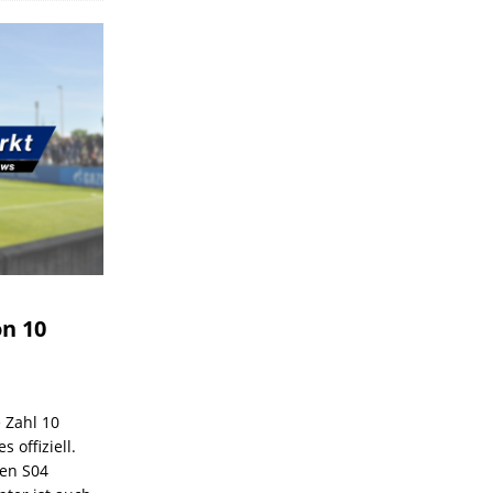
on 10
e Zahl 10
 offiziell.
den S04