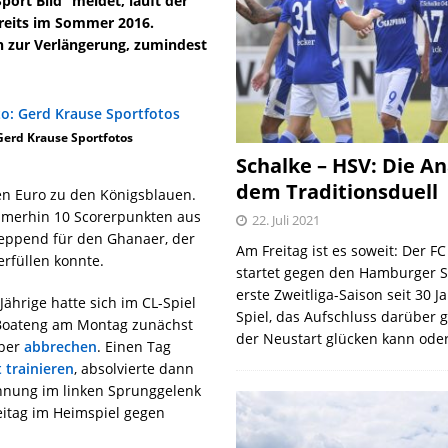
port Bild“ meldet, läuft der
ereits im Sommer 2016.
on zur Verlängerung, zumindest
Gerd Krause Sportfotos
Schalke – HSV: Die An
dem Traditionsduell
en Euro zu den Königsblauen.
immerhin 10 Scorerpunkten aus
22. Juli 2021
hleppend für den Ghanaer, der
Am Freitag ist es soweit: Der F
erfüllen konnte.
startet gegen den Hamburger S
erste Zweitliga-Saison seit 30 J
ährige hatte sich im CL-Spiel
Spiel, das Aufschluss darüber 
 Boateng am Montag zunächst
der Neustart glücken kann oder
aber
abbrechen
. Einen Tag
 trainieren
, absolvierte dann
ehnung im linken Sprunggelenk
eitag im Heimspiel gegen