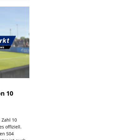
on 10
e Zahl 10
 offiziell.
den S04