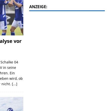
ANZEIGE:
alyse vor
C Schalke 04
V in seine
ahren. Ein
geben wird, ob
 nicht.
[...]