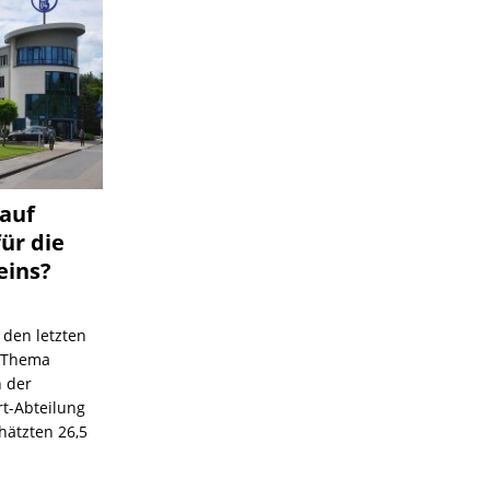
 auf
für die
eins?
 den letzten
s Thema
n der
rt-Abteilung
hätzten 26,5