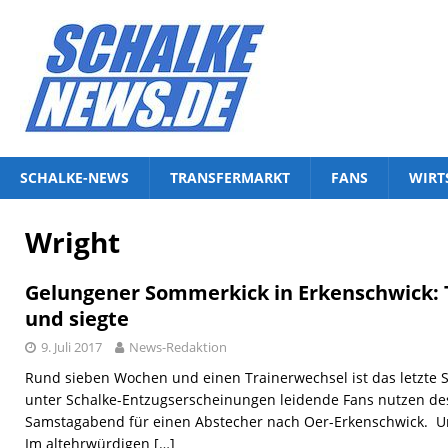
SCHALKE-NEWS
TRANSFERMARKT
FANS
WIRT
Wright
Gelungener Sommerkick in Erkenschwick: 
und siegte
9. Juli 2017
News-Redaktion
Rund sieben Wochen und einen Trainerwechsel ist das letzte S
unter Schalke-Entzugserscheinungen leidende Fans nutzen d
Samstagabend für einen Abstecher nach Oer-Erkenschwick. Un
Im altehrwürdigen
[…]