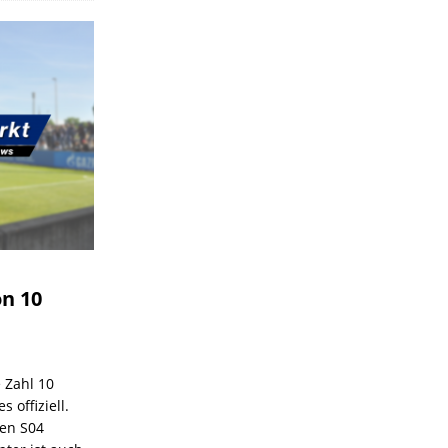
on 10
e Zahl 10
 offiziell.
den S04