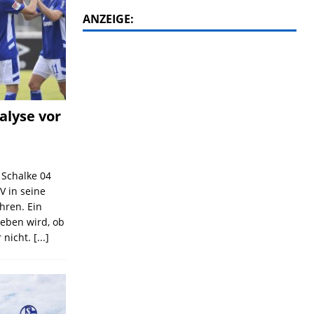
ANZEIGE:
alyse vor
C Schalke 04
V in seine
ahren. Ein
geben wird, ob
 nicht.
[...]