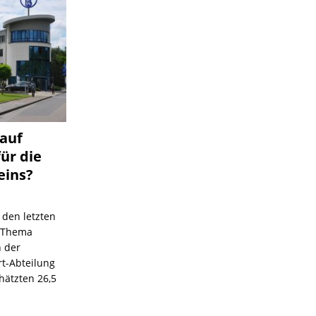
 auf
für die
eins?
 den letzten
s Thema
n der
rt-Abteilung
hätzten 26,5