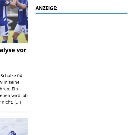
ANZEIGE:
alyse vor
C Schalke 04
V in seine
ahren. Ein
geben wird, ob
 nicht.
[...]