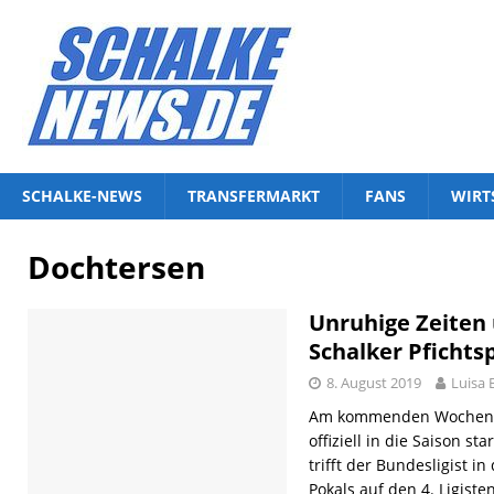
SCHALKE-NEWS
TRANSFERMARKT
FANS
WIRT
Dochtersen
Unruhige Zeiten
Schalker Pfichtsp
8. August 2019
Luisa
Am kommenden Wochenen
offiziell in die Saison s
trifft der Bundesligist i
Pokals auf den 4. Ligist