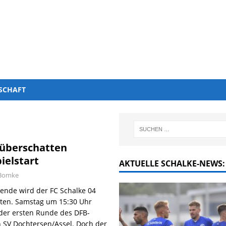
SCHAFT
 überschatten
ielstart
AKTUELLE SCHALKE-NEWS:
 Bomke
de wird der FC Schalke 04
tarten. Samstag um 15:30 Uhr
n der ersten Runde des DFB-
en SV Dochtersen/Assel. Doch der