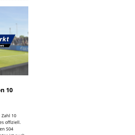
on 10
e Zahl 10
 offiziell.
den S04