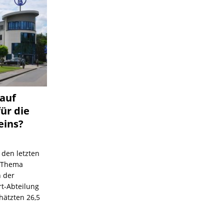
 auf
für die
eins?
 den letzten
s Thema
n der
rt-Abteilung
hätzten 26,5