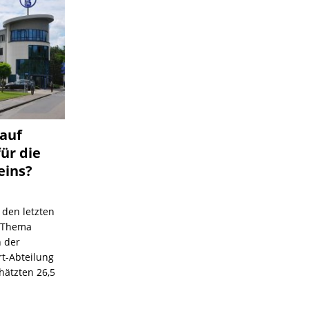
 auf
für die
eins?
 den letzten
s Thema
n der
rt-Abteilung
hätzten 26,5