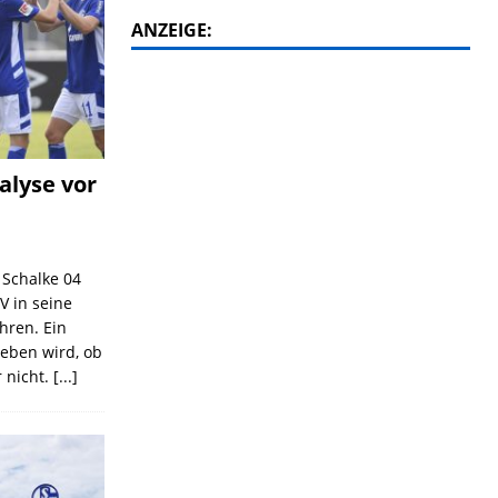
ANZEIGE:
alyse vor
C Schalke 04
V in seine
ahren. Ein
geben wird, ob
 nicht.
[...]