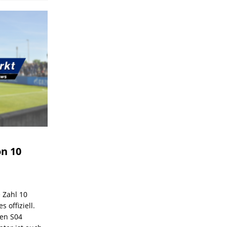
on 10
e Zahl 10
 offiziell.
den S04