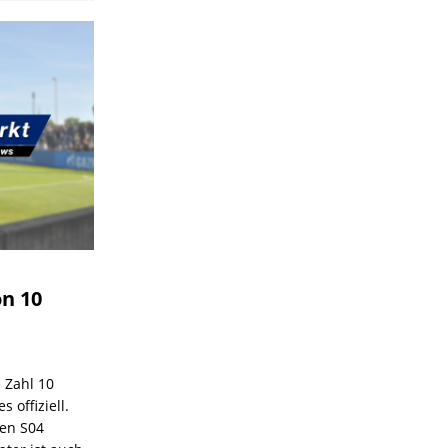
on 10
e Zahl 10
 offiziell.
den S04