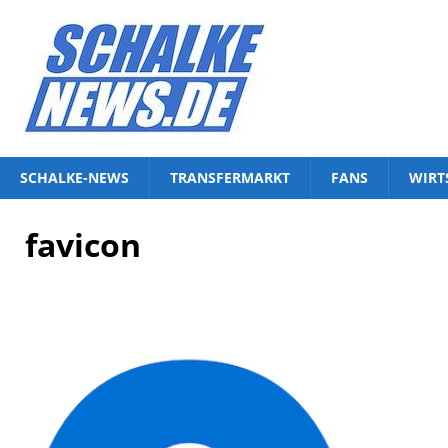
SCHALKE-NEWS
TRANSFERMARKT
FANS
WIRT
favicon