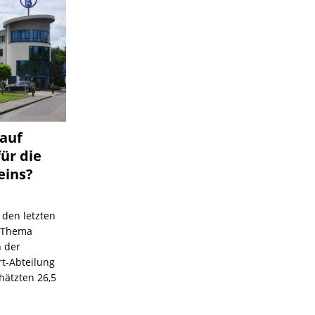
 auf
für die
eins?
 den letzten
s Thema
n der
rt-Abteilung
hätzten 26,5