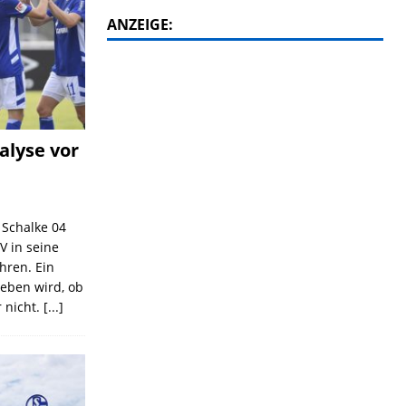
ANZEIGE:
alyse vor
C Schalke 04
V in seine
ahren. Ein
geben wird, ob
 nicht.
[...]