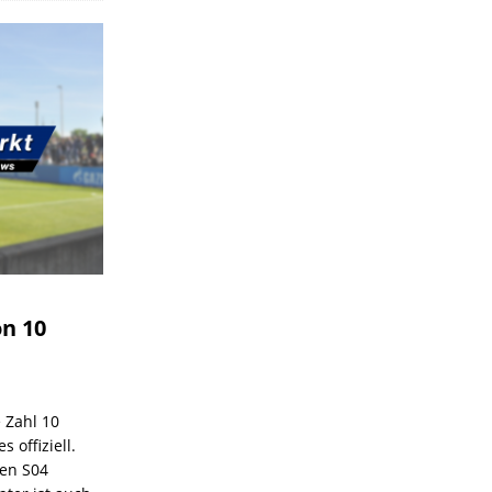
on 10
e Zahl 10
 offiziell.
den S04