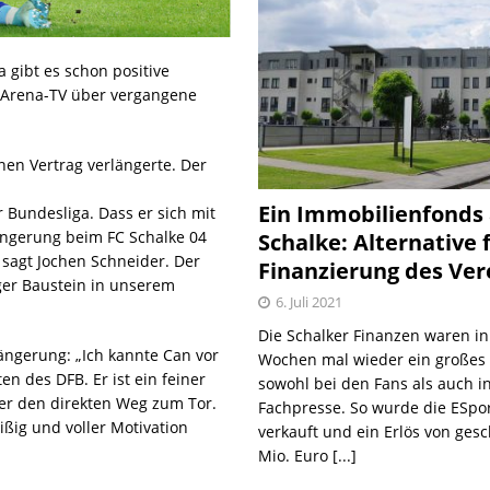
a gibt es schon positive
i Arena-TV über vergangene
inen Vertrag verlängerte. Der
Ein Immobilienfonds
 Bundesliga. Dass er sich mit
ängerung beim FC Schalke 04
Schalke: Alternative 
, sagt Jochen Schneider. Der
Finanzierung des Ver
iger Baustein in unserem
6. Juli 2021
Die Schalker Finanzen waren in
ängerung: „Ich kannte Can vor
Wochen mal wieder ein große
 des DFB. Er ist ein feiner
sowohl bei den Fans als auch i
mer den direkten Weg zum Tor.
Fachpresse. So wurde die ESpo
ißig und voller Motivation
verkauft und ein Erlös von gesc
Mio. Euro
[...]