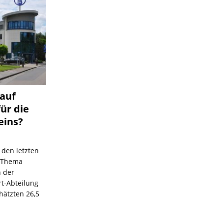
 auf
für die
eins?
 den letzten
s Thema
n der
rt-Abteilung
hätzten 26,5