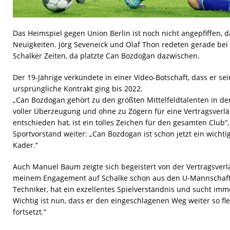
Das Heimspiel gegen Union Berlin ist noch nicht angepfiffen, d
Neuigkeiten. Jörg Seveneick und Olaf Thon redeten gerade be
Schalker Zeiten, da platzte Can Bozdoğan dazwischen.
Der 19-Jährige verkündete in einer Video-Botschaft, dass er se
ursprüngliche Kontrakt ging bis 2022.
„Can Bozdogan gehört zu den größten Mittelfeldtalenten in der
voller Überzeugung und ohne zu Zögern für eine Vertragsverl
entschieden hat, ist ein tolles Zeichen für den gesamten Club“
Sportvorstand weiter: „Can Bozdogan ist schon jetzt ein wicht
Kader.“
Auch Manuel Baum zeigte sich begeistert von der Vertragsverl
meinem Engagement auf Schalke schon aus den U-Mannschaften
Techniker, hat ein exzellentes Spielverständnis und sucht im
Wichtig ist nun, dass er den eingeschlagenen Weg weiter so fle
fortsetzt.“