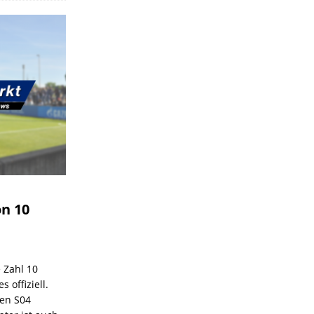
on 10
e Zahl 10
 offiziell.
den S04