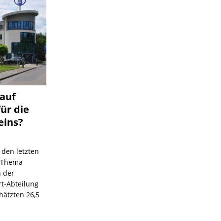
 auf
für die
eins?
 den letzten
s Thema
n der
rt-Abteilung
hätzten 26,5