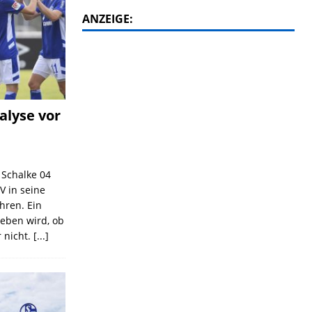
ANZEIGE:
alyse vor
C Schalke 04
V in seine
ahren. Ein
geben wird, ob
 nicht.
[...]