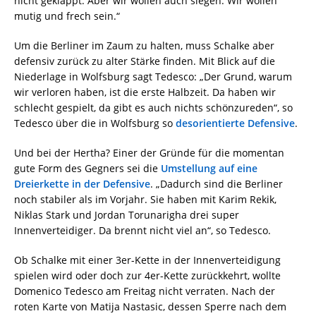
nicht geklappt. Aber wir wollen auch siegen: Wir wollen
mutig und frech sein.“
Um die Berliner im Zaum zu halten, muss Schalke aber
defensiv zurück zu alter Stärke finden. Mit Blick auf die
Niederlage in Wolfsburg sagt Tedesco: „Der Grund, warum
wir verloren haben, ist die erste Halbzeit. Da haben wir
schlecht gespielt, da gibt es auch nichts schönzureden“, so
Tedesco über die in Wolfsburg so
desorientierte Defensive
.
Und bei der Hertha? Einer der Gründe für die momentan
gute Form des Gegners sei die
Umstellung auf eine
Dreierkette in der Defensive
. „Dadurch sind die Berliner
noch stabiler als im Vorjahr. Sie haben mit Karim Rekik,
Niklas Stark und Jordan Torunarigha drei super
Innenverteidiger. Da brennt nicht viel an“, so Tedesco.
Ob Schalke mit einer 3er-Kette in der Innenverteidigung
spielen wird oder doch zur 4er-Kette zurückkehrt, wollte
Domenico Tedesco am Freitag nicht verraten. Nach der
roten Karte von Matija Nastasic, dessen Sperre nach dem