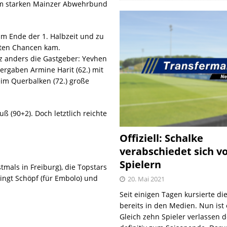
 im starken Mainzer Abwehrbund
zum Ende der 1. Halbzeit und zu
rten Chancen kam.
nz anders die Gastgeber: Yevhen
vergaben Armine Harit (62.) mit
im Querbalken (72.) große
ß (90+2). Doch letztlich reichte
Offiziell: Schalke
verabschiedet sich v
Spielern
stmals in Freiburg), die Topstars
ingt Schöpf (für Embolo) und
20. Mai 2021
Seit einigen Tagen kursierte di
bereits in den Medien. Nun ist es
Gleich zehn Spieler verlassen 