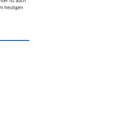
nter ist auch
Am heutigen
]