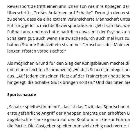
Reviersport.de trifft einen ähnlichen Ton wie ihre Kollegen der
Überschrift: „Großes Aufatmen auf Schalke“. Denn „in den ers
zu sehen, dass da eine extrem verunsicherte Mannschaft unte
Führung jedoch, machte Reviersport.de klar: „Jetzt sah das, was
Fußball aus, und das hatte natürlich etwas mit der Psyche zu t
Schalkern gut, auch wenn sie zwischendurch auch mal kurz z
halben Stunde Spielzeit ein strammer Fernschuss des Mainze
langen Pfosten vorbeizischte.“
Als möglichen Grund für den Sieg der Königsblauen machte di
(mit einem leichten Schmunzeln) „Heidels Schornsteinfeger un
aus. „Auf jedem einzelnen Platz auf der Trainerbank hatte je
hingelegt, die Schalke Glück bringen sollten.“ Und das taten Sie
Sportschau.de
„Schalke spielbestimmend“, das ist das Fazit, das Sportschau.d
erste gefährliche Angriff der Knappen brachte den erhofften 
abgefälschte Flanke genau auf den Kopf und nickte zur Führun
die Partie. Die Gastgeber spielten nun zielstrebig nach vorne