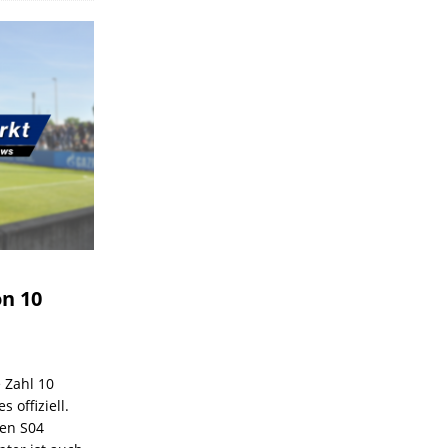
on 10
e Zahl 10
 offiziell.
den S04