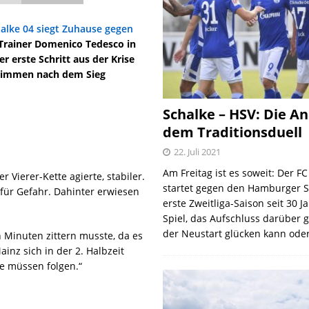
halke 04 siegt Zuhause gegen
 Trainer Domenico Tedesco in
r erste Schritt aus der Krise
stimmen nach dem Sieg
Schalke – HSV: Die An
dem Traditionsduell
22. Juli 2021
Am Freitag ist es soweit: Der F
 Vierer-Kette agierte, stabiler.
startet gegen den Hamburger S
 für Gefahr. Dahinter erwiesen
erste Zweitliga-Saison seit 30 J
Spiel, das Aufschluss darüber 
der Neustart glücken kann oder
 Minuten zittern musste, da es
nz sich in der 2. Halbzeit
tte müssen folgen.“