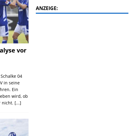
ANZEIGE:
alyse vor
C Schalke 04
V in seine
ahren. Ein
geben wird, ob
 nicht.
[...]