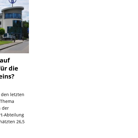
 auf
für die
eins?
 den letzten
s Thema
n der
rt-Abteilung
hätzten 26,5