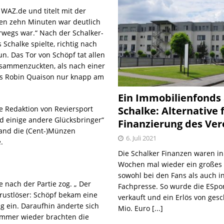
 WAZ.de und titelt mit der
ten zehn Minuten war deutlich
rwegs war.“ Nach der Schalker-
 Schalke spielte, richtig nach
un. Das Tor von Schöpf tat allen
usammenzuckten, als nach einer
rs Robin Quaison nur knapp am
Ein Immobilienfonds
Schalke: Alternative 
e Redaktion von Reviersport
d einige andere Glücksbringer“
Finanzierung des Ver
mand die (Cent-)Münzen
6. Juli 2021
.
Die Schalker Finanzen waren in
Wochen mal wieder ein große
sowohl bei den Fans als auch i
e nach der Partie zog. „ Der
Fachpresse. So wurde die ESpo
Brustlöser: Schöpf bekam eine
verkauft und ein Erlös von gesc
g ein. Daraufhin änderte sich
Mio. Euro
[...]
. Immer wieder brachten die