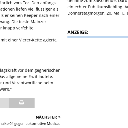
definitiv zum Saisonende. Daru
ährlich vors Tor. Den anfangs
ein echter Publikumsliebling. 
tionen liefen viel flüssiger als
Donnerstagmorgen, 20. Mai
[...
, als er seinen Keeper nach einer
wang. Die beste Mainzer
r knapp verfehlte.
ANZEIGE:
it einer Vierer-Kette agierte,
hlagskraft vor dem gegnerischen
as allgemeine Fazit lautete:
er und Verantwortliche beim
wäre.“
NÄCHSTER
chalke 04 gegen Lokomotive Moskau