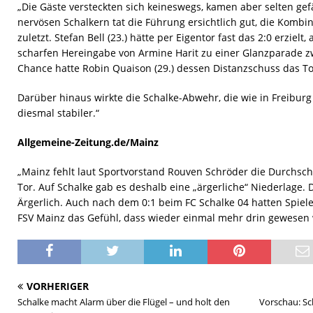
„Die Gäste versteckten sich keineswegs, kamen aber selten gef
nervösen Schalkern tat die Führung ersichtlich gut, die Kombina
zuletzt. Stefan Bell (23.) hätte per Eigentor fast das 2:0 erzielt
scharfen Hereingabe von Armine Harit zu einer Glanzparade z
Chance hatte Robin Quaison (29.) dessen Distanzschuss das To
Darüber hinaus wirkte die Schalke-Abwehr, die wie in Freiburg m
diesmal stabiler.“
Allgemeine-Zeitung.de/Mainz
„Mainz fehlt laut Sportvorstand Rouven Schröder die Durchsc
Tor. Auf Schalke gab es deshalb eine „ärgerliche“ Niederlage. D
Ärgerlich. Auch nach dem 0:1 beim FC Schalke 04 hatten Spiel
FSV Mainz das Gefühl, dass wieder einmal mehr drin gewesen 
VORHERIGER
Schalke macht Alarm über die Flügel – und holt den
Vorschau: S