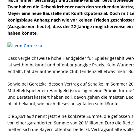
Noch immer beschäftigt die Schalke-Fans der bevorstehend
Zwar haben die Gelsenkirchener nach den stockenden Vertr
Meyer eine neue Baustelle mit Konfliktpotenzial. Doch mit L
königsblaue Anhang nach wie vor keinen Frieden geschlossen.
(Ausgabe von heute), dass der 22-Jährige möglicherweise ei
haben könnte.
Dass vergleichsweise hohe Handgelder für Spieler gezahlt wer
ist weithin bekannt und offenbar gängige Praxis. Kein Wund
entfällt, hat der aufnehmende Club tendenziell etwas mehr Bu
So wie bei Goretzka, dessen Vertrag auf Schalke im Sommer 20
Mittelfeldspieler ein Handgeld (sozusagen eine Prämie für die 
und Berater) kassiert haben soll, davon gehen die meisten Be
nicht bekannt, wie hoch dieses ausgefallen sein könnte.
Die
Sport Bild
nennt jetzt eine konkrete Summe, die geflossen se
von einer garantierten Summe von 20 Millionen Euro die Rede“,
hielten sich die Bayern offenbar bedeckt, Vertragsinhalte wol