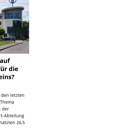
 auf
für die
eins?
 den letzten
s Thema
n der
rt-Abteilung
hätzten 26,5