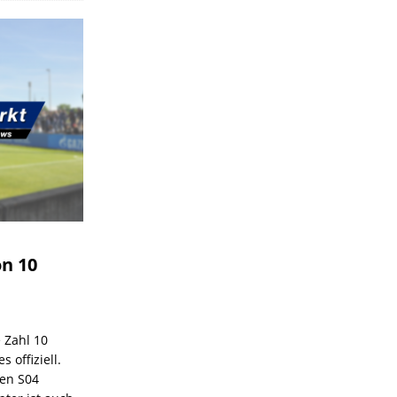
on 10
e Zahl 10
 offiziell.
den S04