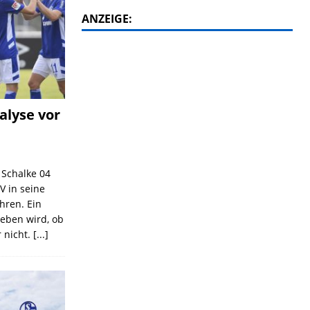
ANZEIGE:
alyse vor
C Schalke 04
V in seine
ahren. Ein
geben wird, ob
 nicht.
[...]