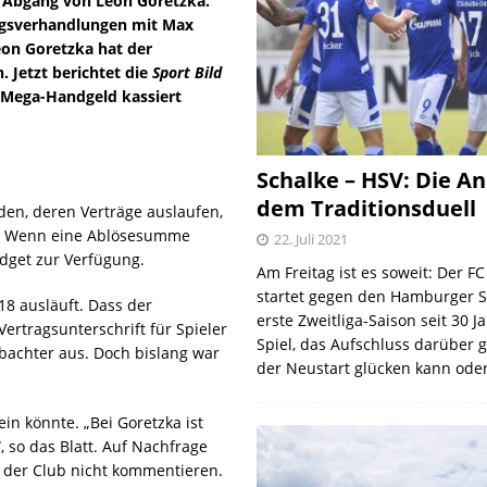
e Abgang von Leon Goretzka.
agsverhandlungen mit Max
eon Goretzka hat der
 Jetzt berichtet die
Sport Bild
n Mega-Handgeld kassiert
Schalke – HSV: Die An
dem Traditionsduell
den, deren Verträge auslaufen,
er: Wenn eine Ablösesumme
22. Juli 2021
dget zur Verfügung.
Am Freitag ist es soweit: Der F
startet gegen den Hamburger S
18 ausläuft. Dass der
erste Zweitliga-Saison seit 30 J
Vertragsunterschrift für Spieler
Spiel, das Aufschluss darüber 
obachter aus. Doch bislang war
der Neustart glücken kann oder
in könnte. „Bei Goretzka ist
 so das Blatt. Auf Nachfrage
le der Club nicht kommentieren.