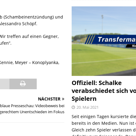
aleb (Schambeinentzündung) und
Alessandro Schöpf.
Wir treffen auf einen Gegner,
ufen“.
cKennie, Meyer – Konoplyanka,
Offiziell: Schalke
verabschiedet sich v
Spielern
NÄCHSTER
blaue Presseschau: Videobeweis bei
20. Mai 2021
gerechtem Unentschieden im Fokus
Seit einigen Tagen kursierte di
bereits in den Medien. Nun ist es
Gleich zehn Spieler verlassen 