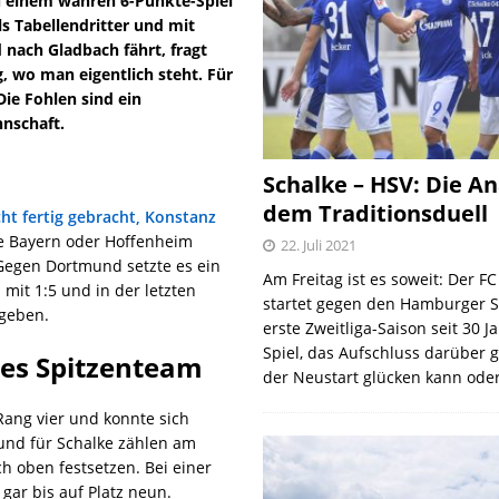
 einem wahren 6-Punkte-Spiel
 Tabellendritter und mit
 nach Gladbach fährt, fragt
, wo man eigentlich steht. Für
Die Fohlen sind ein
nnschaft.
Schalke – HSV: Die An
dem Traditionsduell
ht fertig gebracht, Konstanz
ie Bayern oder Hoffenheim
22. Juli 2021
Gegen Dortmund setzte es ein
Am Freitag ist es soweit: Der F
 mit 1:5 und in der letzten
startet gegen den Hamburger S
 geben.
erste Zweitliga-Saison seit 30 J
Spiel, das Aufschluss darüber 
kes Spitzenteam
der Neustart glücken kann oder
Rang vier und konnte sich
 und für Schalke zählen am
h oben festsetzen. Bei einer
gar bis auf Platz neun.