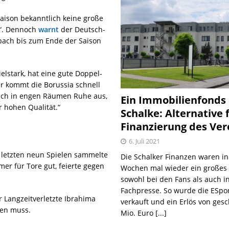
aison bekanntlich keine große
l“. Dennoch
warnt
der Deutsch-
dbach bis zum Ende der Saison
elstark, hat eine gute Doppel-
ter kommt die Borussia schnell
auch in engen Räumen Ruhe aus,
Ein Immobilienfonds
r hohen Qualität.“
Schalke: Alternative 
Finanzierung des Ver
6. Juli 2021
 letzten neun Spielen sammelte
Die Schalker Finanzen waren in
mer für Tore gut, feierte gegen
Wochen mal wieder ein große
sowohl bei den Fans als auch i
Fachpresse. So wurde die ESpo
 Langzeitverletzte Ibrahima
verkauft und ein Erlös von gesc
sen muss.
Mio. Euro
[...]