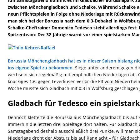
Am Samstagabend kommt es im Gladbacher Borussiapark zu
zwischen Mönchengladbach und Schalke. Während Schalke als
neun Pflichtspielen in Folge ohne Niederlage mit Rückenwind
man sich bei der Borussia nach dem 0:3-Debakel in Wolfsburg
Schalke-Cheftrainer Domenico Tedesco steht allerdings fest: 
Spitzenteam: Der 32-Jährige warnt vor einer spielstarken Ma
Borussia Mönchengladbach hat es in dieser Saison bislang nic
ins eigene Spiel zu bekommen
. Siege unter anderem gegen d
wechseln sich regelmäßig mit empfindlichen Niederlagen ab. 
knackiges 1:6, gegen Leverkusen verlor die Elf vom Niederrhein
Woche musste sich Gladbach mit 0:3 in Wolfsburg geschlagen
Gladbach für Tedesco ein spielstar
Dennoch kletterte die Borussia aus Mönchengladbach bis auf 
immerhin die letzten drei Spieltage dort halten. Für Gladbach
Samstagabend deshalb ausschließlich drei Punkte, will man sic
Niederlage droht der Absturz bis auf Rang acht – für Gladbach 