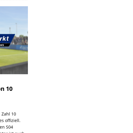
on 10
e Zahl 10
 offiziell.
den S04