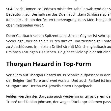
S04-Coach Domenico Tedesco misst der Tabelle während der S
Bedeutung zu. Deshalb sei das Duell auch „kein Schlüsselspie
Italiener: „Ich bin der festen Überzeugung, dass Mönchengla
oben mitspielen wird“.
Denn Gladbach sei ein Spitzenteam: „Unser Gegner ist sehr spi
Sechs, egal, wer da spielt. Durch direkte und zielstrebige Kon
zu Abschlüssen. Im letzten Drittel strahlt Mönchengladbach 
um nach Lösungen zu suchen. Da gibt es viele Spieler mit eine
Thorgan Hazard in Top-Form
Vor allem auf Thorgan Hazard muss Schalke aufpassen: In den
der Belgier fünf Tore und zwei Assists. Und auch Raffael ist im
Stuttgart und Hertha BSC jeweils einen Doppelpack.
Fehlen werden der Borussia auch weiterhin unter anderem der
Traoré und Fabian Johnson, der wegen Rückenproblemen pas