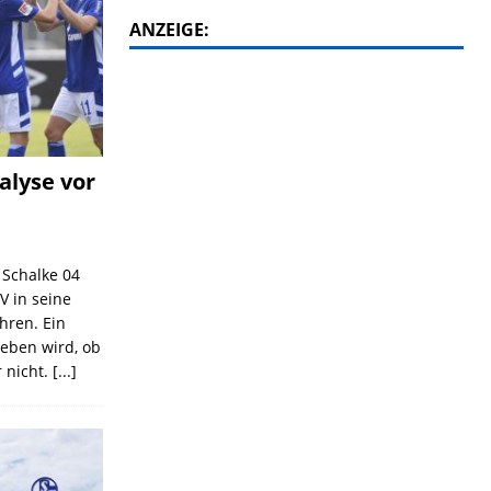
ANZEIGE:
alyse vor
C Schalke 04
V in seine
ahren. Ein
geben wird, ob
 nicht.
[...]