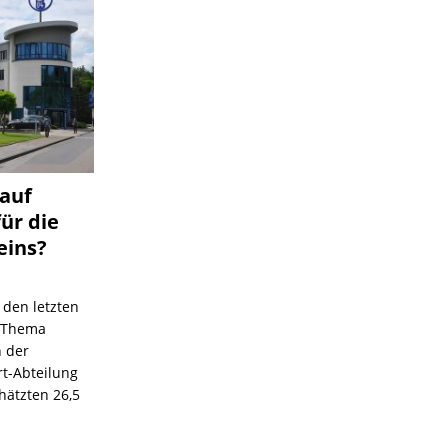
 auf
für die
eins?
 den letzten
s Thema
n der
rt-Abteilung
hätzten 26,5