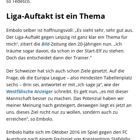
so Tedesco.
Liga-Auftakt ist ein Thema
Embolo selber ist hoffnungsvoll: „Es sieht sehr, sehr gut aus.
Der Liga-Auftakt gegen Leipzig ist ganz klar ein Thema für
mich“, zitiert die
Bild
-Zeitung den 20-Jährigen nun. „Ich
träume sogar davon, da schon in der Start-Elf zu stehen.
Doch das entscheidet dann der Trainer.“
Der Schweizer hat sich auch schon Ziele gesetzt. Auf die
Frage, ob die Europa League – also mindesten Tabellenplatz
sechs – drin sei, antwortet er mit „Ich sage ja“, wie der
Westfälische Anzeiger
schreibt. Es gelt nun, „es mit dieser
Mannschaft besser zu machen. Das Potenzial haben wir
meiner Meinung nach gesteigert, deswegen liegt es jetzt an
uns, dieses Ziel nicht nur zu wollen, sondern auch zu
erreichen“, so Embolo.
Embolo hatte sich im Oktober 2016 im Spiel gegen den FC
Augsburg nach einem Foulspiel von Konstantinos Stafylidis