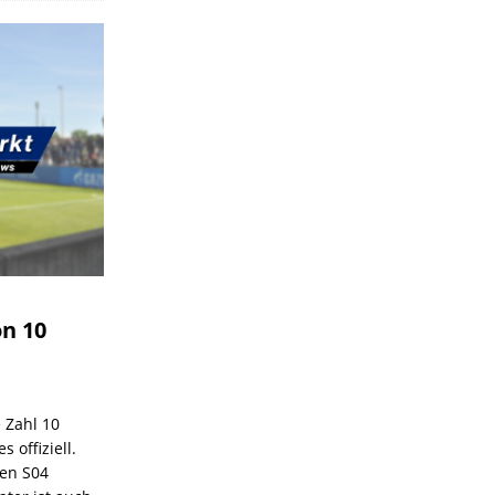
on 10
e Zahl 10
 offiziell.
den S04