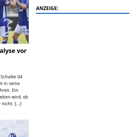
ANZEIGE:
alyse vor
C Schalke 04
V in seine
ahren. Ein
geben wird, ob
 nicht.
[...]