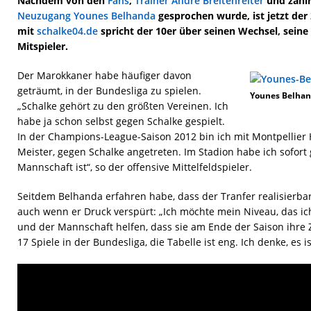
Nachdem von den
Fans
,
Trainer André Breitenreiter
und zahl
Neuzugang Younes Belhanda
gesprochen wurde, ist jetzt der 
mit
schalke04.de
spricht der 10er über seinen Wechsel, seine
Mitspieler.
Der Marokkaner habe häufiger davon
geträumt, in der Bundesliga zu spielen.
Younes Belhan
„Schalke gehört zu den größten Vereinen. Ich
habe ja schon selbst gegen Schalke gespielt.
In der Champions-League-Saison 2012 bin ich mit Montpellier 
Meister, gegen Schalke angetreten. Im Stadion habe ich sofort 
Mannschaft ist“, so der offensive Mittelfeldspieler.
Seitdem Belhanda erfahren habe, dass der Tranfer realisierbar
auch wenn er Druck verspürt: „Ich möchte mein Niveau, das ich
und der Mannschaft helfen, dass sie am Ende der Saison ihre Z
17 Spiele in der Bundesliga, die Tabelle ist eng. Ich denke, es i