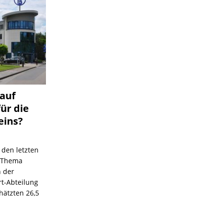
 auf
für die
eins?
 den letzten
s Thema
n der
rt-Abteilung
hätzten 26,5