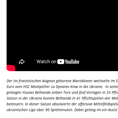
Der im französischen Avignon geborene Marokkaner wechselte im S
Euro vom HSC Montpellier zu Dynamo Kiew in die Ukraine. In sein
gelangen Younes Belhanda sieben Tore und fünf Vorlagen in 33 Pflic
Saison in der Ukraine konnte Belhanda in 41 Pflichtspielen vier Ma
besteuern. In dieser Saison absolvierte der offensive Mittelfeldspiele
ukrainischen Liga über 90 Spielminuten. Dabei gelang im ein Assist 