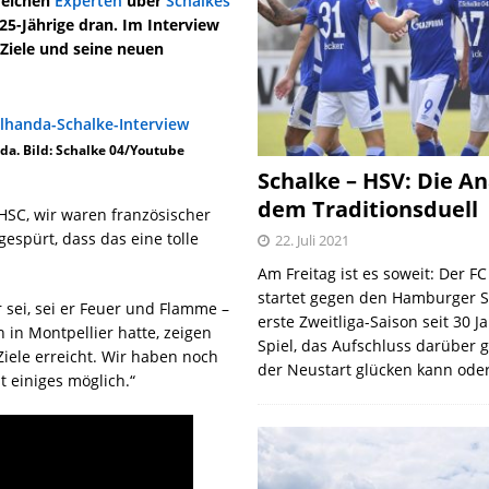
reichen
Experten
über
Schalkes
25-Jährige dran. Im Interview
 Ziele und seine neuen
da. Bild: Schalke 04/Youtube
Schalke – HSV: Die An
dem Traditionsduell
HSC, wir waren französischer
gespürt, dass das eine tolle
22. Juli 2021
Am Freitag ist es soweit: Der F
startet gegen den Hamburger S
 sei, sei er Feuer und Flamme –
erste Zweitliga-Saison seit 30 J
 in Montpellier hatte, zeigen
Spiel, das Aufschluss darüber 
iele erreicht. Wir haben noch
der Neustart glücken kann oder
st einiges möglich.“