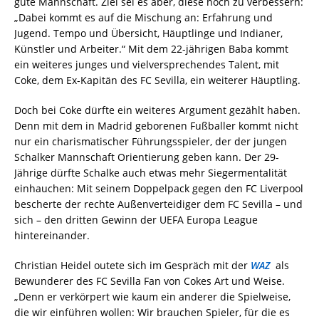
gute Mannschaft. Ziel sei es aber, diese noch zu verbessern:
„Dabei kommt es auf die Mischung an: Erfahrung und
Jugend. Tempo und Übersicht, Häuptlinge und Indianer,
Künstler und Arbeiter.“ Mit dem 22-jährigen Baba kommt
ein weiteres junges und vielversprechendes Talent, mit
Coke, dem Ex-Kapitän des FC Sevilla, ein weiterer Häuptling.
Doch bei Coke dürfte ein weiteres Argument gezählt haben.
Denn mit dem in Madrid geborenen Fußballer kommt nicht
nur ein charismatischer Führungsspieler, der der jungen
Schalker Mannschaft Orientierung geben kann. Der 29-
Jährige dürfte Schalke auch etwas mehr Siegermentalität
einhauchen: Mit seinem Doppelpack gegen den FC Liverpool
bescherte der rechte Außenverteidiger dem FC Sevilla – und
sich – den dritten Gewinn der UEFA Europa League
hintereinander.
Christian Heidel outete sich im Gespräch mit der
WAZ
als
Bewunderer des FC Sevilla Fan von Cokes Art und Weise.
„Denn er verkörpert wie kaum ein anderer die Spielweise,
die wir einführen wollen: Wir brauchen Spieler, für die es