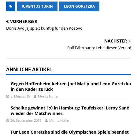
JUVENTUS TURIN
LEON GORETZKA
VORHERIGER
Donis Avdijaj spielt künftig für den Kosovo
NÄCHSTER
Ralf Fährmann: Lebe diesen Verein!
ÄHNLICHE ARTIKEL
Gegen Hoffenheim kehren Joel Matip und Leon Goretzka
in den Kader zurück
6. März 2015
Moritz Nolte
Schalke gewinnt 1:0 in Hamburg: Teufelskerl Leroy Sané
wieder der Matchwinner!
26. September 2015
Moritz Nolte
Für Leon Goretzka sind die Olympischen Spiele beendet