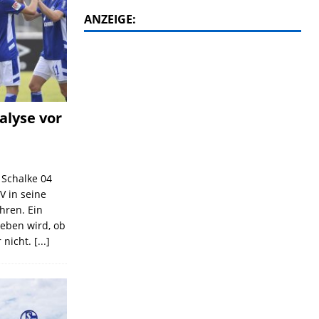
ANZEIGE:
alyse vor
C Schalke 04
V in seine
ahren. Ein
geben wird, ob
 nicht.
[...]