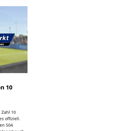
on 10
e Zahl 10
 offiziell.
den S04