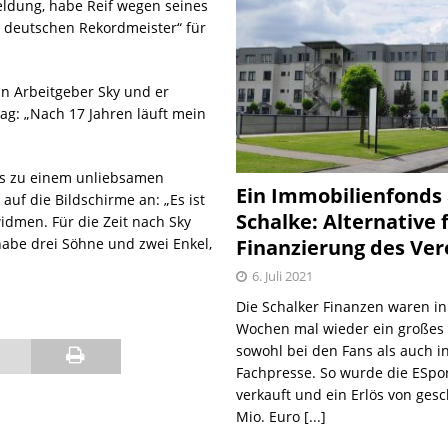
ldung, habe Reif wegen seines
deutschen Rekordmeister“ für
in Arbeitgeber Sky und er
tag: „Nach
17
Jahren läuft mein
es zu einem unliebsamen
Ein Immobilienfonds
uf die Bildschirme an: „Es ist
Schalke: Alternative 
idmen. Für die Zeit nach Sky
Finanzierung des Ver
 habe drei Söhne und zwei Enkel,
6. Juli 2021
Die Schalker Finanzen waren in
Wochen mal wieder ein große
sowohl bei den Fans als auch i
Fachpresse. So wurde die ESpo
verkauft und ein Erlös von gesc
Mio. Euro
[...]