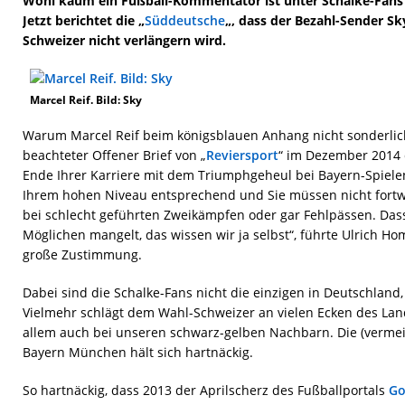
Wohl kaum ein Fußball-Kommentator ist unter Schalke-Fans s
Jetzt berichtet die „
Süddeutsche
„, dass der Bezahl-Sender S
Schweizer nicht verlängern wird.
Marcel Reif. Bild: Sky
Warum Marcel Reif beim königsblauen Anhang nicht sonderlich b
beachteter Offener Brief von „
Reviersport
“ im Dezember 2014 d
Ende Ihrer Karriere mit dem Triumphgeheul bei Bayern-Spielen
Ihrem hohen Niveau entsprechend und Sie müssen nicht fort
bei schlecht geführten Zweikämpfen oder gar Fehlpässen. Dass
Möglichen mangelt, das wissen wir ja selbst“, führte Ulrich H
große Zustimmung.
Dabei sind die Schalke-Fans nicht die einzigen in Deutschland,
Vielmehr schlägt dem Wahl-Schweizer an vielen Ecken des Lan
allem auch bei unseren schwarz-gelben Nachbarn. Die (vermein
Bayern München hält sich hartnäckig.
So hartnäckig, dass 2013 der Aprilscherz des Fußballportals
Go