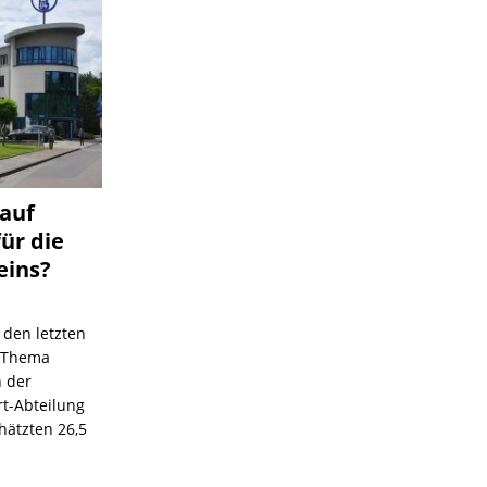
 auf
für die
eins?
 den letzten
s Thema
n der
rt-Abteilung
hätzten 26,5