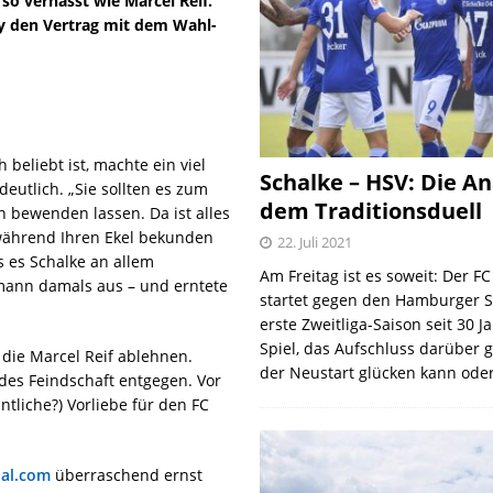
o verhasst wie Marcel Reif.
ky den Vertrag mit dem Wahl-
eliebt ist, machte ein viel
Schalke – HSV: Die An
eutlich. „Sie sollten es zum
dem Traditionsduell
 bewenden lassen. Da ist alles
während Ihren Ekel bekunden
22. Juli 2021
 es Schalke an allem
Am Freitag ist es soweit: Der F
omann damals aus – und erntete
startet gegen den Hamburger S
erste Zweitliga-Saison seit 30 J
Spiel, das Aufschluss darüber 
 die Marcel Reif ablehnen.
der Neustart glücken kann oder
des Feindschaft entgegen. Vor
tliche?) Vorliebe für den FC
al.com
überraschend ernst