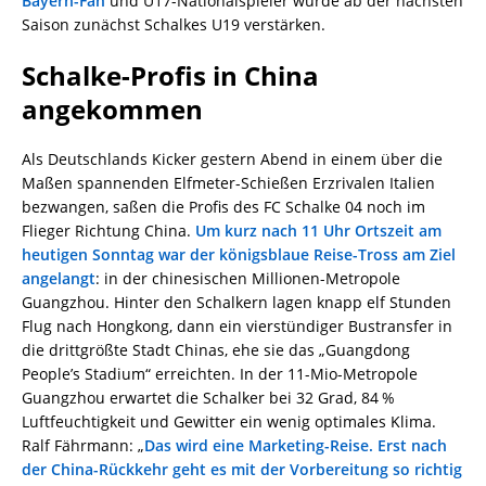
Bayern-Fan
und U17-Nationalspieler würde ab der nächsten
Saison zunächst Schalkes U19 verstärken.
Schalke-Profis in China
angekommen
Als Deutschlands Kicker gestern Abend in einem über die
Maßen spannenden Elfmeter-Schießen Erzrivalen Italien
bezwangen, saßen die Profis des FC Schalke 04 noch im
Flieger Richtung China.
Um kurz nach 11 Uhr Ortszeit am
heutigen Sonntag war der königsblaue Reise-Tross am Ziel
angelangt
: in der chinesischen Millionen-Metropole
Guangzhou. Hinter den Schalkern lagen knapp elf Stunden
Flug nach Hongkong, dann ein vierstündiger Bustransfer in
die drittgrößte Stadt Chinas, ehe sie das „Guangdong
People’s Stadium“ erreichten. In der 11-Mio-Metropole
Guangzhou erwartet die Schalker bei 32 Grad, 84 %
Luftfeuchtigkeit und Gewitter ein wenig optimales Klima.
Ralf Fährmann: „
Das wird eine Marketing-Reise. Erst nach
der China-Rückkehr geht es mit der Vorbereitung so richtig