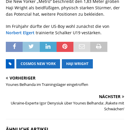
Die New Yorker „Metro“ beschreibt den 1,83 Meter großen
Haji Wright als beidfüßigen, physisch starken Stürmer, der
das Potenzial hat, weitere Positionen zu bekleiden.
Im Frühjahr dürfte der US-Boy wohl zunächst die von
Norbert Elgert
trainierte Schalker U19 vestärken.
COSMOS NEW YORK
HAJI WRIGHT
VORHERIGER
Younes Belhanda im Trainingslager eingetroffen
NÄCHSTER
Ukraine-Experte Igor Denysiuk über Younes Belhanda: ‚Rakete mit
Schwächen‘
ÄHNLICHE ARTIKEL