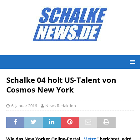
Schalke 04 holt US-Talent von
Cosmos New York
6. Januar 2016
News-Redaktion
Wie das New Yorker Online-Portal „
Metro
“ berichtet, wird