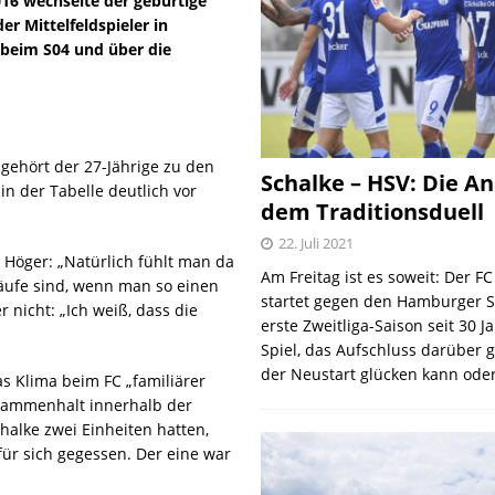
016 wechselte der gebürtige
der Mittelfeldspieler in
 beim S04 und über die
 gehört der 27-Jährige zu den
Schalke – HSV: Die An
in der Tabelle deutlich vor
dem Traditionsduell
22. Juli 2021
 Höger: „Natürlich fühlt man da
Am Freitag ist es soweit: Der F
bläufe sind, wenn man so einen
startet gegen den Hamburger S
 nicht: „Ich weiß, dass die
erste Zweitliga-Saison seit 30 J
Spiel, das Aufschluss darüber 
der Neustart glücken kann oder
s Klima beim FC „familiärer
Zusammenhalt innerhalb der
halke zwei Einheiten hatten,
ür sich gegessen. Der eine war