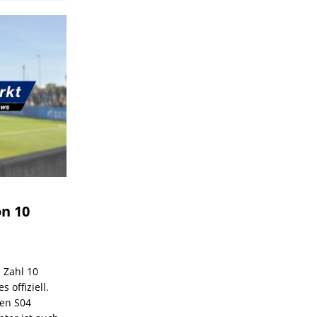
on 10
e Zahl 10
 offiziell.
den S04