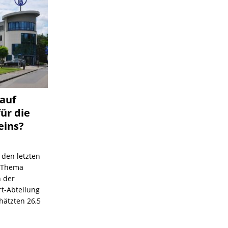
 auf
für die
eins?
 den letzten
s Thema
n der
rt-Abteilung
hätzten 26,5