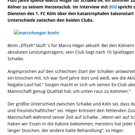
Fünf Jahre spielte Marco Höger für Schalke 04, im Sommer 2
Kölner zu seinem Herzensclub. Im Interview mit
Bild
spricht 
Diensten des 1. FC Köln über den katastrophalen Saisonstart
Unterschiede zwischen den beiden Clubs.
Beim „Effzeh“ läuft´s für Marco Höger aktuell: Bei den Kölnern
absoluten Leistungsträgern, sein Club liegt nach 10 Spieltagen 
Schalke.
Angesprochen auf den schlechten Start der Schalker antwortet
ein bisschen mit. Ich war fünf Jahre dort und weiß, wie die A
Negativ-Lauf hat.“ Sorgen macht er sich um seinen Ex-Club aber
Mannschaft genug Qualität hat, um unten raus zu kommen.“
Der größte Unterschied zwischen Schalke und Köln sei, dass da
und freundschaftlicher“ sei. Höger kritisiert den fehlenden 
Mannschaft während seiner Zeit auf Schalke. „Wenn wir auf Sc
haben wir Essen in die Kabine bekommen, meistens hat jeder f
länger Duschen, der andere hatte Behandlung“, so Höger.