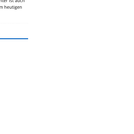
nter ist auch
Am heutigen
]