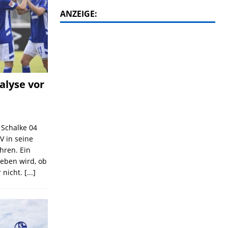
ANZEIGE:
alyse vor
C Schalke 04
V in seine
ahren. Ein
geben wird, ob
 nicht.
[...]