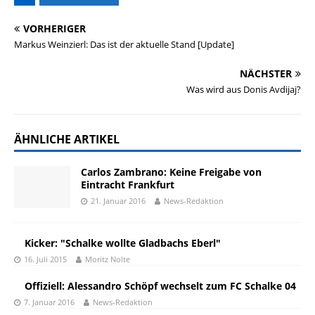
VORHERIGER
Markus Weinzierl: Das ist der aktuelle Stand [Update]
NÄCHSTER
Was wird aus Donis Avdijaj?
ÄHNLICHE ARTIKEL
Carlos Zambrano: Keine Freigabe von
Eintracht Frankfurt
21. Januar 2016
News-Redaktion
Kicker: "Schalke wollte Gladbachs Eberl"
16. Juli 2015
Moritz Nolte
Offiziell: Alessandro Schöpf wechselt zum FC Schalke 04
7. Januar 2016
News-Redaktion