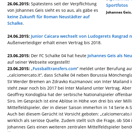
26.06.2015:
Spätestens seit der Verpflichtung
von Johannes Geis sieht es so aus, als gäbe es
Johannes Geis.
keine Zukunft für Roman Neustädter auf
Schalke
.
24.06.2015:
Junior Caicara wechselt von Ludogerets Rasgrad 
Außenverteidiger erhält einen Vertrag bis 2018.
23.06.2015:
Der FC Schalke 04 hat heute
Johannes Geis als Neu
auf seiner Webseite vorgestellt!
23.06.2015:
„
Fussballtransfers.com
“ meldet unter Berufung auf
„calciomercato.it“, dass Schalke 04 neben Borussia Mönchen
SV Werder Bremen an Zdravko Kuzmanovic von Inter Mailand in
steht zwar noch bis 2017 bei Inter Mailand unter Vertrag. Aber
Geoffrey Kondogbia hat der serbische Nationalspieler offenba
Siro. Im Gespräch ist eine Ablöse in Höhe von drei bis vier Mil
Mittelfeldspieler, der in dieser Saison immerhin in 14 Serie A-S
Auch bei diesem Gerücht ist Vorsicht geboten: „calciomercato.it
wirklich als seriöse Quelle. Zudem stellt sich die Frage, ob S04
Johannes Geis einen weiteren zentralen Mittelfeldspieler benöt