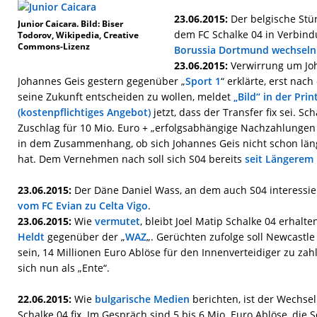
23.06.2015:
Der belgische Stü
Junior Caicara. Bild: Biser
dem FC Schalke 04 in Verbin
Todorov, Wikipedia, Creative
Commons-Lizenz
Borussia Dortmund wechseln
23.06.2015:
Verwirrung um Jo
Johannes Geis gestern gegenüber „
Sport 1
“ erklärte, erst na
seine Zukunft entscheiden zu wollen, meldet
„Bild“ in der Pri
(kostenpflichtiges Angebot)
jetzt, dass der Transfer fix sei. S
Zuschlag für 10 Mio. Euro + „erfolgsabhängige Nachzahlungen
in dem Zusammenhang, ob sich Johannes Geis nicht schon läng
hat. Dem Vernehmen nach soll sich S04 bereits
seit Längerem 
23.06.2015:
Der Däne Daniel Wass, an dem auch S04 interessier
vom FC Evian zu Celta Vigo
.
23.06.2015:
Wie
vermutet
, bleibt Joel Matip Schalke 04 erhalte
Heldt
gegenüber der „
WAZ
„. Gerüchten zufolge soll Newcastle
sein, 14 Millionen Euro Ablöse für den Innenverteidiger zu za
sich nun als „Ente“.
22.06.2015:
Wie
bulgarische Medien
berichten, ist der Wechsel
Schalke 04 fix. Im Gespräch sind 5 bis 6 Mio. Euro Ablöse, die 