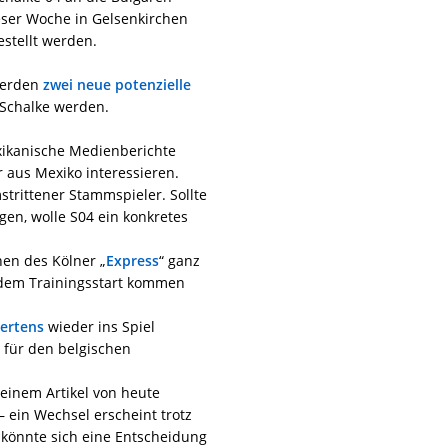
ieser Woche in Gelsenkirchen
estellt werden.
werden
zwei neue potenzielle
 Schalke werden.
ikanische Medienberichte
r aus Mexiko interessieren.
strittener Stammspieler. Sollte
en, wolle S04 ein konkretes
nen des Kölner „
Express
“ ganz
 dem Trainingsstart kommen
ertens
wieder ins Spiel
 für den belgischen
n einem Artikel von heute
 ein Wechsel erscheint trotz
 könnte sich eine Entscheidung