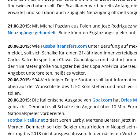
überwiesen haben soll. Der Brasilianer wird bereits Anfang d
erwartet und soll dann auch zügig als Neuzugang offiziell vorg
21.06.2015:
Mit Michal Pazdan aus Polen und José Rodriguez 
Neuzugänge gehandelt
. Beide könnten Ergänzungsspieler auf
20.06.2015:
Wie
Fussballtransfers.com
unter Berufung auf mex
meldet, soll sich Schalke für einen 21-jährigen Innenverteidige
Carlos Salcedo spielt bei Chivas Guadalajara und ist dort unum
der 1,88 Meter große Youngster bei der Copa América überzeug
Angebot unterbreiten, heißt es weiter.
20.06.2015:
S04-Verteidiger Felipe Santana soll laut Informatio
oben auf der Wunschliste des 1. FC Köln stehen und noch vor
sollen.
20.06.2015:
Die italienische Ausgabe von
Goal.com
hat
Dries M
gebracht. Demnach soll Schalke ein Angebot über 10 Mio. Euro
Nationalspieler vorbereiten.
Football-Italia.net
zitiert Sören Lerby, Mertens Berater, jetzt i
Morgen. Demnach soll der Belgier unzufrieden in Neapel sein –
Vertrag bis 2018 nicht ausgeschlossen. In der nächsten Woche