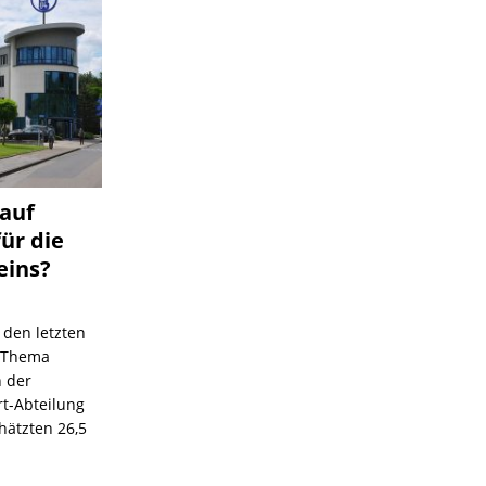
 auf
für die
eins?
 den letzten
s Thema
n der
rt-Abteilung
hätzten 26,5