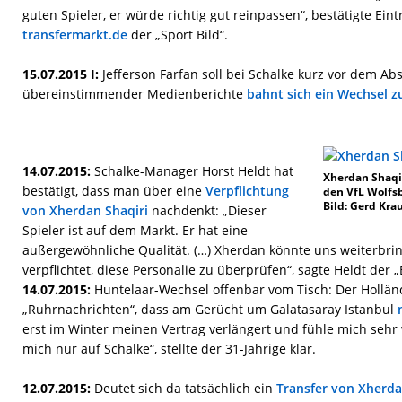
guten Spieler, er würde richtig gut reinpassen“, bestätigte Ein
transfermarkt.de
der „Sport Bild“.
15.07.2015 I:
Jefferson Farfan soll bei Schalke kurz vor dem Ab
übereinstimmender Medienberichte
bahnt sich ein Wechsel zu
14.07.2015:
Schalke-Manager Horst Heldt hat
Xherdan Shaqir
bestätigt, dass man über eine
Verpflichtung
den VfL Wolfs
Bild: Gerd Kra
von Xherdan Shaqiri
nachdenkt: „Dieser
Spieler ist auf dem Markt. Er hat eine
außergewöhnliche Qualität. (…) Xherdan könnte uns weiterbri
verpflichtet, diese Personalie zu überprüfen“, sagte Heldt der „
14.07.2015:
Huntelaar-Wechsel offenbar vom Tisch: Der Hollän
„Ruhrnachrichten“, dass am Gerücht um Galatasaray Istanbul
erst im Winter meinen Vertrag verlängert und fühle mich sehr 
mich nur auf Schalke“, stellte der 31-Jährige klar.
12.07.2015:
Deutet sich da tatsächlich ein
Transfer von Xherda