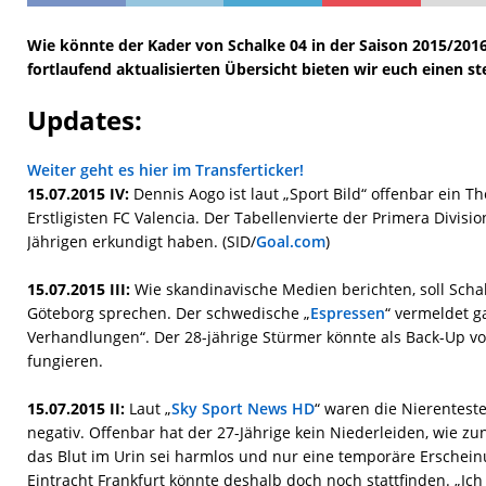
Wie könnte der Kader von Schalke 04 in der Saison 2015/201
fortlaufend aktualisierten Übersicht bieten wir euch einen st
Updates:
Weiter geht es hier im Transferticker!
15.07.2015 IV:
Dennis Aogo ist laut „Sport Bild“ offenbar ein
Erstligisten FC Valencia. Der Tabellenvierte der Primera Divisio
Jährigen erkundigt haben. (SID/
Goal.com
)
15.07.2015 III:
Wie skandinavische Medien berichten, soll Schal
Göteborg sprechen. Der schwedische „
Espressen
“ vermeldet g
Verhandlungen“. Der 28-jährige Stürmer könnte als Back-Up vo
fungieren.
15.07.2015 II:
Laut „
Sky Sport News HD
“ waren die Nierentest
negativ. Offenbar hat der 27-Jährige kein Niederleiden, wie z
das Blut im Urin sei harmlos und nur eine temporäre Erschei
Eintracht Frankfurt könnte deshalb doch noch stattfinden. „Ich 