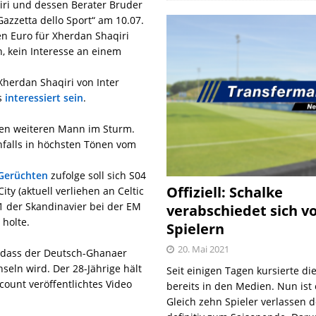
iri und dessen Berater Bruder
azzetta dello Sport“ am 10.07.
nen Euro für Xherdan Shaqiri
, kein Interesse an einem
 Xherdan Shaqiri von Inter
s
interessiert sein
.
nen weiteren Mann im Sturm.
falls in höchsten Tönen vom
Gerüchten
zufolge soll sich S04
Offiziell: Schalke
ty (aktuell verliehen an Celtic
1 der Skandinavier bei der EM
verabschiedet sich v
 holte.
Spielern
20. Mai 2021
, dass der Deutsch-Ghanaer
eln wird. Der 28-Jährige hält
Seit einigen Tagen kursierte di
ccount veröffentlichtes Video
bereits in den Medien. Nun ist es
Gleich zehn Spieler verlassen 