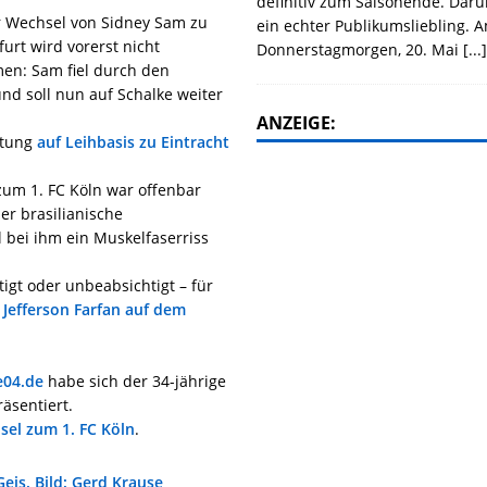
definitiv zum Saisonende. Daru
 Wechsel von Sidney Sam zu
ein echter Publikumsliebling. 
furt wird vorerst nicht
Donnerstagmorgen, 20. Mai
[...
en: Sam fiel durch den
nd soll nun auf Schalke weiter
ANZEIGE:
itung
auf Leihbasis zu Eintracht
zum 1. FC Köln war offenbar
er brasilianische
l bei ihm ein Muskelfaserriss
igt oder unbeabsichtigt – für
d
Jefferson Farfan auf dem
e04.de
habe sich der 34-jährige
äsentiert.
sel zum 1. FC Köln
.