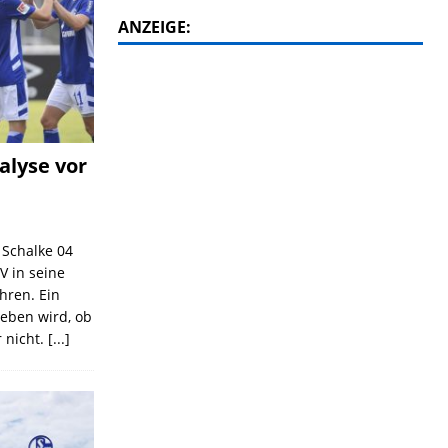
ANZEIGE:
alyse vor
C Schalke 04
V in seine
ahren. Ein
geben wird, ob
 nicht.
[...]