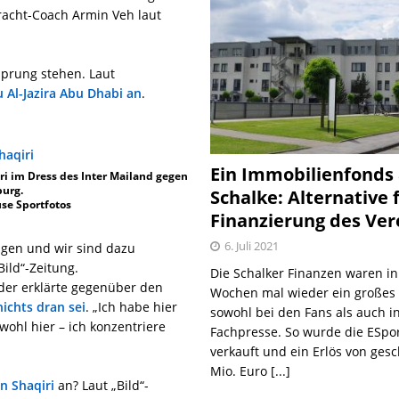
tracht-Coach Armin Veh laut
sprung stehen. Laut
 Al-Jazira Abu Dhabi an
.
Ein Immobilienfonds
i im Dress des Inter Mailand gegen
burg.
Schalke: Alternative 
use Sportfotos
Finanzierung des Ver
6. Juli 2021
ngen und wir sind dazu
Bild“-Zeitung.
Die Schalker Finanzen waren in
der erklärte gegenüber den
Wochen mal wieder ein große
nichts dran sei
. „Ich habe hier
sowohl bei den Fans als auch i
wohl hier – ich konzentriere
Fachpresse. So wurde die ESpo
verkauft und ein Erlös von gesc
Mio. Euro
[...]
n Shaqiri
an? Laut „Bild“-