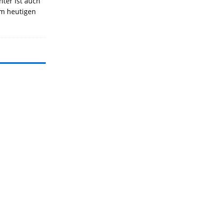
nter ist auch
Am heutigen
]