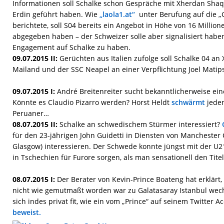
Informationen soll Schalke schon Gespräche mit Xherdan Shaq
Erdin geführt haben. Wie
„laola1.at“
unter Berufung auf die „G
berichtete, soll S04 bereits ein Angebot in Höhe von 16 Millio
abgegeben haben – der Schweizer solle aber signalisiert haben
Engagement auf Schalke zu haben.
09.07.2015 II:
Gerüchten aus Italien zufolge soll Schalke 04 an
Mailand und der SSC Neapel an einer Verpflichtung Joel Matip
09.07.2015 I:
André Breitenreiter sucht bekanntlicherweise ei
Könnte es Claudio Pizarro werden? Horst Heldt
schwärmt
jeden
Peruaner…
08.07.2015 II:
Schalke an schwedischem Stürmer interessiert?
für den 23-jährigen John Guidetti in Diensten von Manchester Ci
Glasgow) interessieren. Der Schwede konnte jüngst mit der U2
in Tschechien für Furore sorgen, als man sensationell den Titel
08.07.2015 I:
Der Berater von Kevin-Prince Boateng hat erklärt
nicht wie gemutmaßt worden war zu Galatasaray Istanbul wechs
sich indes privat fit, wie ein vom „Prince“ auf seinem Twitter A
beweist.