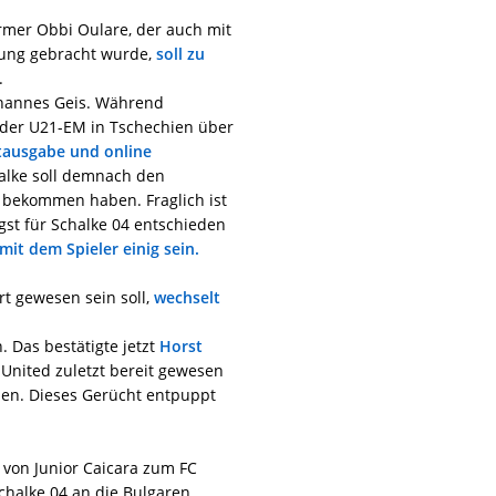
rmer Obbi Oulare, der auch mit
dung gebracht wurde,
soll zu
.
hannes Geis. Während
ch der U21-EM in Tschechien über
ntausgabe und online
chalke soll demnach den
 bekommen haben. Fraglich ist
st für Schalke 04 entschieden
mit dem Spieler einig sein.
t gewesen sein soll,
wechselt
n. Das bestätigte jetzt
Horst
 United zuletzt bereit gewesen
hlen. Dieses Gerücht entpuppt
 von Junior Caicara zum FC
Schalke 04 an die Bulgaren