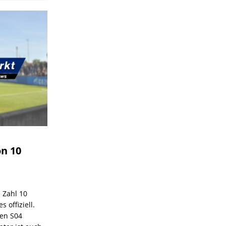
on 10
e Zahl 10
 offiziell.
den S04