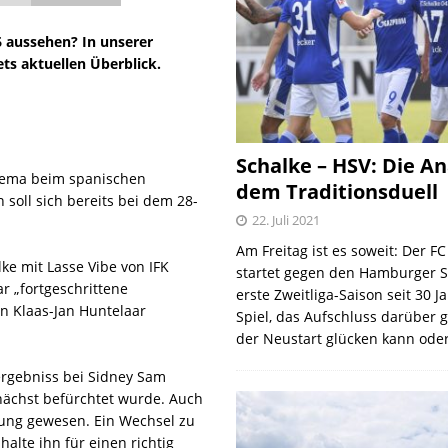
6 aussehen? In unserer
ets aktuellen Überblick.
Schalke – HSV: Die An
 Thema beim spanischen
dem Traditionsduell
n soll sich bereits bei dem 28-
22. Juli 2021
Am Freitag ist es soweit: Der F
ke mit Lasse Vibe von IFK
startet gegen den Hamburger S
ar „fortgeschrittene
erste Zweitliga-Saison seit 30 J
n Klaas-Jan Huntelaar
Spiel, das Aufschluss darüber 
der Neustart glücken kann oder
ergebniss bei Sidney Sam
unächst befürchtet wurde. Auch
nung gewesen. Ein Wechsel zu
halte ihn für einen richtig