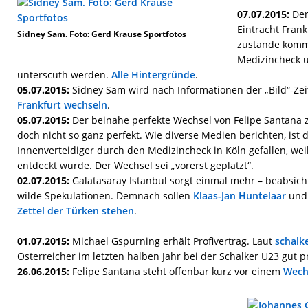
07.07.2015:
Der
Eintracht Frank
Sidney Sam. Foto: Gerd Krause Sportfotos
zustande komm
Medizincheck u
unterscuth werden.
Alle Hintergründe
.
05.07.2015:
Sidney Sam wird nach Informationen der „Bild“-Ze
Frankfurt wechseln
.
05.07.2015:
Der beinahe perfekte Wechsel von Felipe Santana 
doch nicht so ganz perfekt. Wie diverse Medien berichten, ist d
Innenverteidiger durch den Medizincheck in Köln gefallen, wei
entdeckt wurde. Der Wechsel sei „vorerst geplatzt“.
02.07.2015:
Galatasaray Istanbul sorgt einmal mehr – beabsicht
wilde Spekulationen. Demnach sollen
Klaas-Jan Huntelaar
un
Zettel der Türken stehen
.
01.07.2015:
Michael Gspurning erhält Profivertrag. Laut
schalk
Österreicher im letzten halben Jahr bei der Schalker U23 gut pr
26.06.2015:
Felipe Santana steht offenbar kurz vor einem
Wech