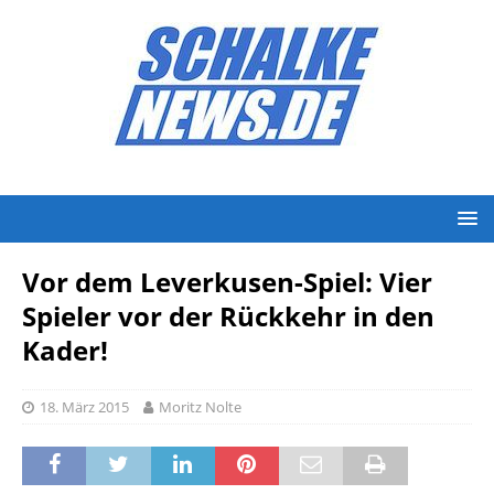
Vor dem Leverkusen-Spiel: Vier
Spieler vor der Rückkehr in den
Kader!
18. März 2015
Moritz Nolte