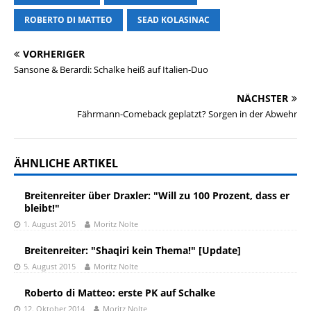
ROBERTO DI MATTEO
SEAD KOLASINAC
VORHERIGER
Sansone & Berardi: Schalke heiß auf Italien-Duo
NÄCHSTER
Fährmann-Comeback geplatzt? Sorgen in der Abwehr
ÄHNLICHE ARTIKEL
Breitenreiter über Draxler: "Will zu 100 Prozent, dass er
bleibt!"
1. August 2015
Moritz Nolte
Breitenreiter: "Shaqiri kein Thema!" [Update]
5. August 2015
Moritz Nolte
Roberto di Matteo: erste PK auf Schalke
12. Oktober 2014
Moritz Nolte