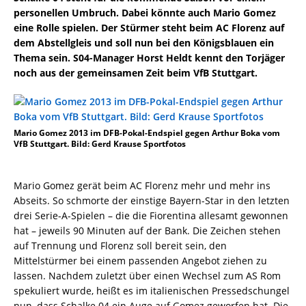
personellen Umbruch. Dabei könnte auch Mario Gomez
eine Rolle spielen. Der Stürmer steht beim AC Florenz auf
dem Abstellgleis und soll nun bei den Königsblauen ein
Thema sein. S04-Manager Horst Heldt kennt den Torjäger
noch aus der gemeinsamen Zeit beim VfB Stuttgart.
Mario Gomez 2013 im DFB-Pokal-Endspiel gegen Arthur Boka vom
VfB Stuttgart. Bild: Gerd Krause Sportfotos
Mario Gomez gerät beim AC Florenz mehr und mehr ins
Abseits. So schmorte der einstige Bayern-Star in den letzten
drei Serie-A-Spielen – die die Fiorentina allesamt gewonnen
hat – jeweils 90 Minuten auf der Bank. Die Zeichen stehen
auf Trennung und Florenz soll bereit sein, den
Mittelstürmer bei einem passenden Angebot ziehen zu
lassen. Nachdem zuletzt über einen Wechsel zum AS Rom
spekuliert wurde, heißt es im italienischen Pressedschungel
nun, dass Schalke 04 ein Auge auf Gomez geworfen hat. Die