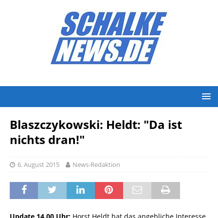
Blaszczykowski: Heldt: "Da ist
nichts dran!"
6. August 2015
News-Redaktion
Update 14.00 Uhr:
Horst Heldt hat das angebliche Interesse