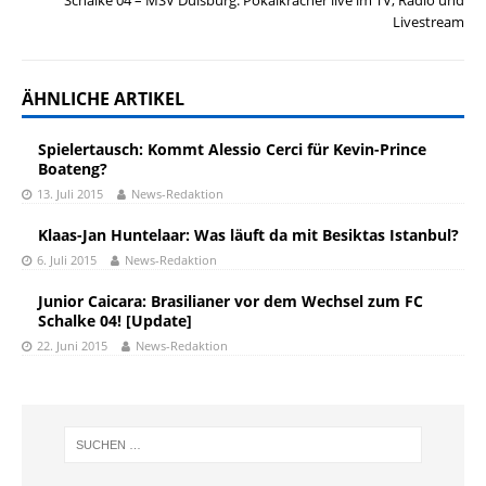
Schalke 04 – MSV Duisburg: Pokalkracher live im TV, Radio und
Livestream
ÄHNLICHE ARTIKEL
Spielertausch: Kommt Alessio Cerci für Kevin-Prince
Boateng?
13. Juli 2015
News-Redaktion
Klaas-Jan Huntelaar: Was läuft da mit Besiktas Istanbul?
6. Juli 2015
News-Redaktion
Junior Caicara: Brasilianer vor dem Wechsel zum FC
Schalke 04! [Update]
22. Juni 2015
News-Redaktion