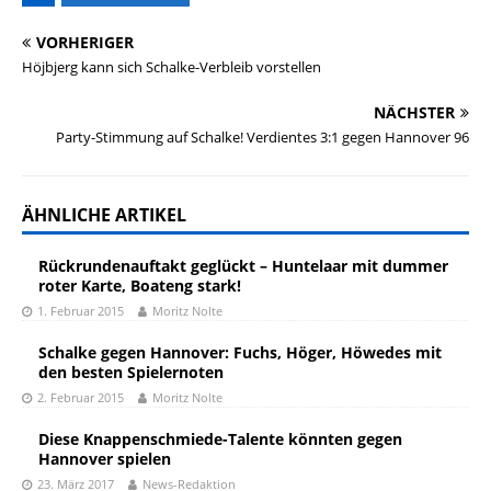
VORHERIGER
Höjbjerg kann sich Schalke-Verbleib vorstellen
NÄCHSTER
Party-Stimmung auf Schalke! Verdientes 3:1 gegen Hannover 96
ÄHNLICHE ARTIKEL
Rückrundenauftakt geglückt – Huntelaar mit dummer
roter Karte, Boateng stark!
1. Februar 2015
Moritz Nolte
Schalke gegen Hannover: Fuchs, Höger, Höwedes mit
den besten Spielernoten
2. Februar 2015
Moritz Nolte
Diese Knappenschmiede-Talente könnten gegen
Hannover spielen
23. März 2017
News-Redaktion