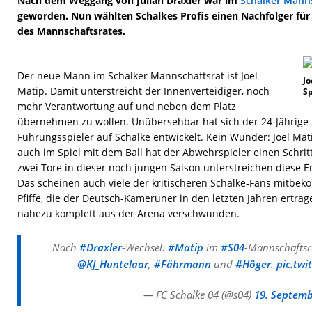
Nach dem Weggang von Julian Draxler war im
Schalker Mann
geworden. Nun wählten Schalkes Profis einen Nachfolger für 
des Mannschaftsrates.
Der neue Mann im Schalker Mannschaftsrat ist Joel
Jo
Matip. Damit unterstreicht der Innenverteidiger, noch
Sp
mehr Verantwortung auf und neben dem Platz
übernehmen zu wollen. Unübersehbar hat sich der 24-Jährige 
Führungsspieler auf Schalke entwickelt. Kein Wunder: Joel Mati
auch im Spiel mit dem Ball hat der Abwehrspieler einen Schrit
zwei Tore in dieser noch jungen Saison unterstreichen diese E
Das scheinen auch viele der kritischeren Schalke-Fans mitbek
Pfiffe, die der Deutsch-Kameruner in den letzten Jahren ertrag
nahezu komplett aus der Arena verschwunden.
Nach
#Draxler
-Wechsel:
#Matip
im
#S04
-Mannschafts
@KJ_Huntelaar
,
#Fährmann
und
#Höger
.
pic.tw
— FC Schalke 04 (@s04)
19. Septemb