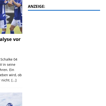
ANZEIGE:
alyse vor
C Schalke 04
V in seine
ahren. Ein
geben wird, ob
 nicht.
[...]