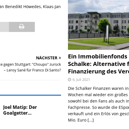
än Benedikt Höwedes, Klaas-Jan
Ein Immobilienfonds
NÄCHSTER
Schalke: Alternative 
e gegen Stuttgart: "Choupo" zurück
Finanzierung des Ver
– Leroy Sané für Franco Di Santo?
6. Juli 2021
Die Schalker Finanzen waren in
Wochen mal wieder ein große
sowohl bei den Fans als auch i
Joel Matip: Der
Fachpresse. So wurde die ESpo
Goalgetter…
verkauft und ein Erlös von gesc
Mio. Euro
[...]