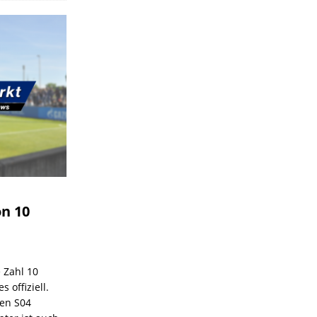
on 10
e Zahl 10
 offiziell.
den S04