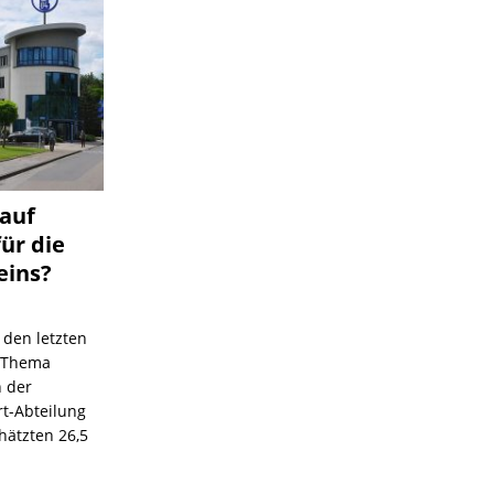
 auf
für die
eins?
 den letzten
s Thema
n der
rt-Abteilung
hätzten 26,5