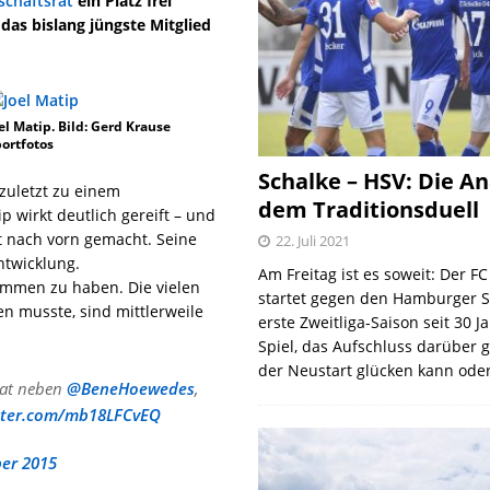
schaftsrat
ein Platz frei
das bislang jüngste Mitglied
el Matip. Bild: Gerd Krause
ortfotos
Schalke – HSV: Die An
zuletzt zu einem
dem Traditionsduell
p wirkt deutlich gereift – und
t nach vorn gemacht. Seine
22. Juli 2021
ntwicklung.
Am Freitag ist es soweit: Der F
ommen zu haben. Die vielen
startet gegen den Hamburger S
en musste, sind mittlerweile
erste Zweitliga-Saison seit 30 J
Spiel, das Aufschluss darüber 
der Neustart glücken kann oder
rat neben
@BeneHoewedes
,
itter.com/mb18LFCvEQ
er 2015