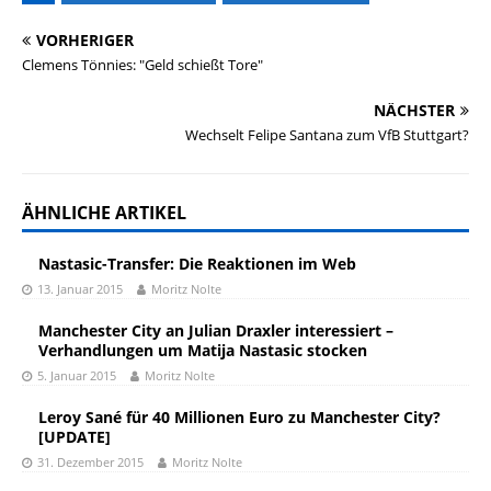
VORHERIGER
Clemens Tönnies: "Geld schießt Tore"
NÄCHSTER
Wechselt Felipe Santana zum VfB Stuttgart?
ÄHNLICHE ARTIKEL
Nastasic-Transfer: Die Reaktionen im Web
13. Januar 2015
Moritz Nolte
Manchester City an Julian Draxler interessiert –
Verhandlungen um Matija Nastasic stocken
5. Januar 2015
Moritz Nolte
Leroy Sané für 40 Millionen Euro zu Manchester City?
[UPDATE]
31. Dezember 2015
Moritz Nolte