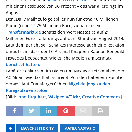
mit einer Passquote von 96 Prozent – das war allerdings im
August.
Der „Daily Mail“ zufolge soll er nun für etwa 10 Millionen
Pfund (rund 12,75 Millionen Euro) zu haben sein.
Transfermarkt.de
schätzt den Wert Nastasics auf 21
Millionen Euro – allerdings auf dem Stand von August 2014.
Laut dem Bericht soll Schalkes Interesse auch eine Reaktion
darauf sein, dass der FC Arsenal Knappen-Kapitän Benedikt
Höwedes beobachtet, wie etliche Medien am Sonntag
berichtet hatten.
Größter Konkurrent im Bieten um Nastasic sei vor allem der
AC Milan, wie das Blatt schreibt. Von den Italienern könnte
derweil laut Transfergerüchten
Nigel de Jong zu den
Königsblauen stoßen.
[Bild:
John Urquhart
,
Wikipedia
/
Flickr
,
Creative Commons
]
MANCHESTER CITY
MATIJA NASTASIC