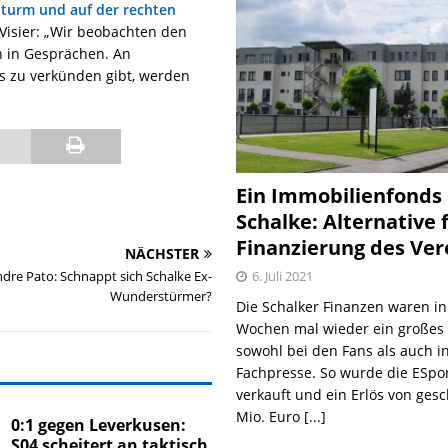
Sturm und auf der rechten
 Visier: „Wir beobachten den
n in Gesprächen. An
as zu verkünden gibt, werden
Ein Immobilienfonds
Schalke: Alternative 
Finanzierung des Ver
NÄCHSTER
6. Juli 2021
dre Pato: Schnappt sich Schalke Ex-
Wunderstürmer?
Die Schalker Finanzen waren in
Wochen mal wieder ein große
sowohl bei den Fans als auch i
Fachpresse. So wurde die ESpo
verkauft und ein Erlös von gesc
Mio. Euro
[...]
0:1 gegen Leverkusen:
S04 scheitert an taktisch