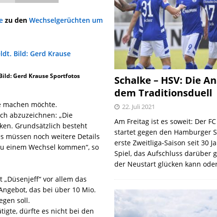
e
zu den
Wechselgerüchten um
 Bild: Gerd Krause Sportfotos
Schalke – HSV: Die An
dem Traditionsduell
te machen möchte.
22. Juli 2021
ach abzuzeichnen: „Die
Am Freitag ist es soweit: Der F
ken. Grundsätzlich besteht
startet gegen den Hamburger S
s müssen noch weitere Details
erste Zweitliga-Saison seit 30 J
zu einem Wechsel kommen“, so
Spiel, das Aufschluss darüber 
der Neustart glücken kann oder
t „Düsenjeff“ vor allem das
Angebot, das bei über 10 Mio.
egen soll.
tigte, dürfte es nicht bei den