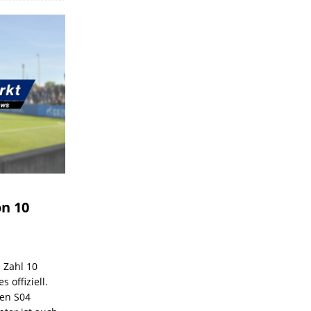
on 10
e Zahl 10
 offiziell.
den S04