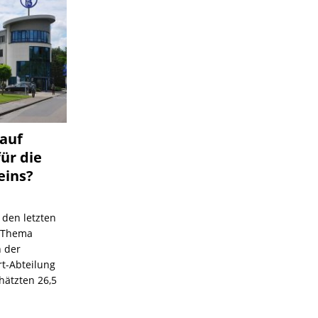
 auf
für die
eins?
 den letzten
s Thema
n der
rt-Abteilung
hätzten 26,5