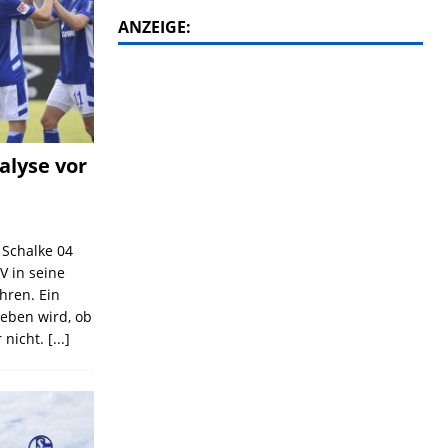
ANZEIGE:
alyse vor
C Schalke 04
V in seine
ahren. Ein
geben wird, ob
 nicht.
[...]