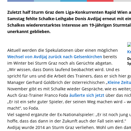
Zuletzt half Sturm Graz dem Liga-Konkurrenten Rapid Wien au
Samstag fehlte Schalke-Leihgabe Donis Avdijaj erneut mit ein
Schalkes wiedererstarktes Interesse am 19-jährigen Sturmtale
unerkannt geblieben.
Aktuell werden die Spekulationen über einen möglichen
Wechsel von Avdijaj zurück nach Gelsenkirchen
bereits
Do
im Winter bei Sturm Graz noch als Gerüchte abgetan.
Sp
„Wir wissen, dass Donis laufend beobachtet wird. Und es
spricht für uns und die Arbeit des Trainers, dass er sich hier g
Manager Gerhard Goldbrich der österreichischen „
Kleine Zeit
November gibt es mit Schalke wieder Gespräche, wie es weiterg
Auch Graz-Trainer Franco Foda
äußerte sich jetzt
über das nic
„Er ist ein sehr guter Spieler, der seinen Weg machen wird – 
macht“, so Foda.
Viel sagend ergänzte der Ex-Nationalspieler: „Er ist noch jung
hoffe, dass das dann in der Zukunft auch der Fall sein wird.“
Avdijaj wurde 2014 an Sturm Graz verliehen. Wohl um den da