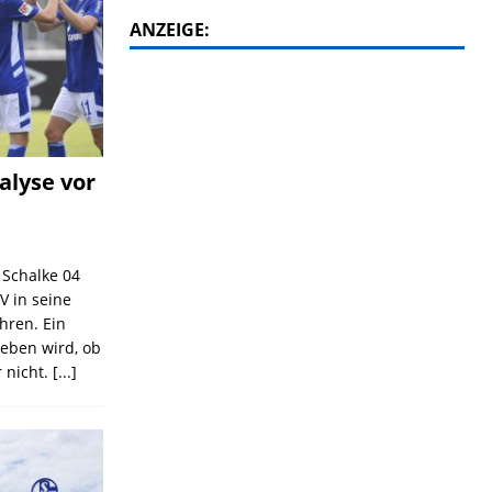
ANZEIGE:
alyse vor
C Schalke 04
V in seine
ahren. Ein
geben wird, ob
 nicht.
[...]