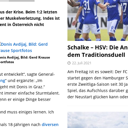
s der Krise. Beim 1:2 letzten
er Muskelverletzung. Indes ist
nt in Österreich nicht
Schalke – HSV: Die An
dem Traditionsduell
nis Avdijaj, Bild: Gerd Krause
ortfotos
22. Juli 2021
Am Freitag ist es soweit: Der F
ut entwickelt“, sagte General-
startet gegen den Hamburger S
ung
“ und ergänzte: „Im
erste Zweitliga-Saison seit 30 J
eht mit Donis in Graz.“
Spiel, das Aufschluss darüber 
ht immer einfache Sturmtalent.
der Neustart glücken kann oder
wenn er einige Dinge besser
 und muss einiges lernen. Ich
mals 18-Jährigen nach
diversen