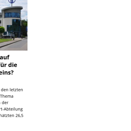
 auf
für die
eins?
 den letzten
s Thema
n der
rt-Abteilung
hätzten 26,5