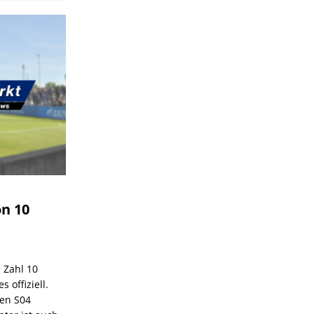
on 10
e Zahl 10
 offiziell.
den S04