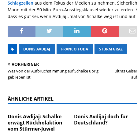
Schlagzeilen
aus dem Fokus der Medien zu nehmen. Sicherlich
Mann mit der 50 Mio. Euro-Ausstiegsklausel wieder zu erden. H
dass es gut sei, wenn Avdijaj „mal von Schalke weg ist und au
DONIS AVDIJAJ
FRANCO FODA
STURM GRAZ
VORHERIGER
Was von der Aufbruchstimmung auf Schalke übrig
Ultras Gels
geblieben ist
auf
ÄHNLICHE ARTIKEL
Donis Avdijaj: Schalke
Donis Avdijaj doch für
erwägt Rückholaktion
Deutschland?
vom Stürmer-Juwel