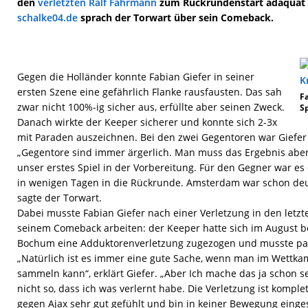
den
verletzten Ralf Fährmann
zum Rückrundenstart adäquat 
schalke04.de
sprach der Torwart über sein Comeback.
Gegen die Holländer konnte Fabian Giefer in seiner
ersten Szene eine gefährlich Flanke rausfausten. Das sah
F
zwar nicht 100%-ig sicher aus, erfüllte aber seinen Zweck.
S
Danach wirkte der Keeper sicherer und konnte sich 2-3x
mit Paraden auszeichnen. Bei den zwei Gegentoren war Giefer
„Gegentore sind immer ärgerlich. Man muss das Ergebnis aber 
unser erstes Spiel in der Vorbereitung. Für den Gegner war es 
in wenigen Tagen in die Rückrunde. Amsterdam war schon deutl
sagte der Torwart.
Dabei musste Fabian Giefer nach einer Verletzung in den letzt
seinem Comeback arbeiten: der Keeper hatte sich im August b
Bochum eine Adduktorenverletzung zugezogen und musste pa
„Natürlich ist es immer eine gute Sache, wenn man im Wettka
sammeln kann“, erklärt Giefer. „Aber Ich mache das ja schon sei
nicht so, dass ich was verlernt habe. Die Verletzung ist komple
gegen Ajax sehr gut gefühlt und bin in keiner Bewegung einge