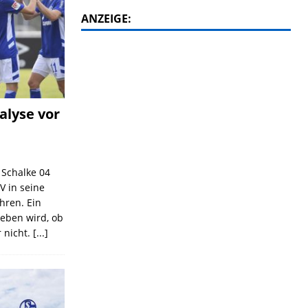
ANZEIGE:
alyse vor
C Schalke 04
V in seine
ahren. Ein
geben wird, ob
 nicht.
[...]