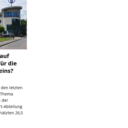
 auf
für die
eins?
 den letzten
s Thema
n der
rt-Abteilung
hätzten 26,5