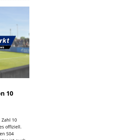
on 10
e Zahl 10
 offiziell.
den S04