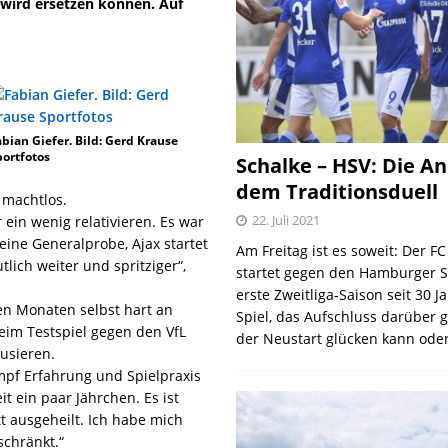
wird ersetzen können. Auf
abian Giefer. Bild: Gerd Krause
portfotos
Schalke – HSV: Die An
dem Traditionsduell
 machtlos.
22. Juli 2021
ein wenig relativieren. Es war
eine Generalprobe, Ajax startet
Am Freitag ist es soweit: Der F
ich weiter und spritziger“,
startet gegen den Hamburger S
erste Zweitliga-Saison seit 30 J
en Monaten selbst hart an
Spiel, das Aufschluss darüber 
eim Testspiel gegen den VfL
der Neustart glücken kann oder
usieren.
mpf Erfahrung und Spielpraxis
t ein paar Jährchen. Es ist
tt ausgeheilt. Ich habe mich
schränkt.“