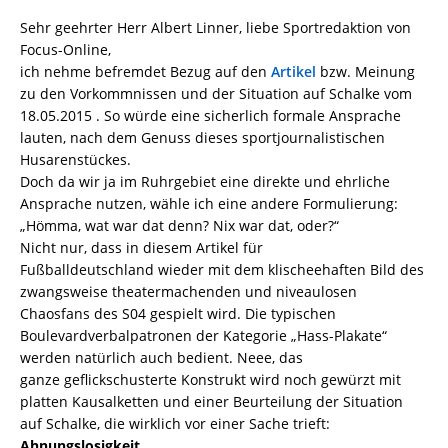
Sehr geehrter Herr Albert Linner, liebe Sportredaktion von
Focus-Online,
ich nehme befremdet Bezug auf den
Artikel
bzw. Meinung
zu den Vorkommnissen und der Situation auf Schalke vom
18.05.2015 . So würde eine sicherlich formale Ansprache
lauten, nach dem Genuss dieses sportjournalistischen
Husarenstückes.
Doch da wir ja im Ruhrgebiet eine direkte und ehrliche
Ansprache nutzen, wähle ich eine andere Formulierung:
„Hömma, wat war dat denn? Nix war dat, oder?“
Nicht nur, dass in diesem Artikel für
Fußballdeutschland wieder mit dem klischeehaften Bild des
zwangsweise theatermachenden und niveaulosen
Chaosfans des S04 gespielt wird. Die typischen
Boulevardverbalpatronen der Kategorie „Hass-Plakate“
werden natürlich auch bedient. Neee, das
ganze geflickschusterte Konstrukt wird noch gewürzt mit
platten Kausalketten und einer Beurteilung der Situation
auf Schalke, die wirklich vor einer Sache trieft:
Ahnungslosigkeit
.