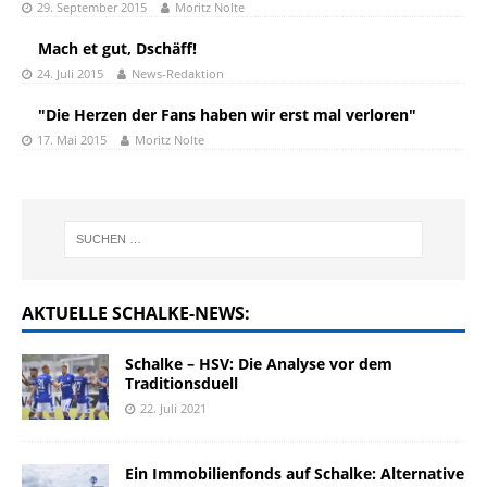
29. September 2015
Moritz Nolte
Mach et gut, Dschäff!
24. Juli 2015
News-Redaktion
"Die Herzen der Fans haben wir erst mal verloren"
17. Mai 2015
Moritz Nolte
AKTUELLE SCHALKE-NEWS:
Schalke – HSV: Die Analyse vor dem
Traditionsduell
22. Juli 2021
Ein Immobilienfonds auf Schalke: Alternative