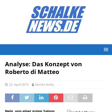
Analyse: Das Konzept von
Roberto di Matteo
22. April 2015
Moritz Nolte
Nein, von einer guten Saison