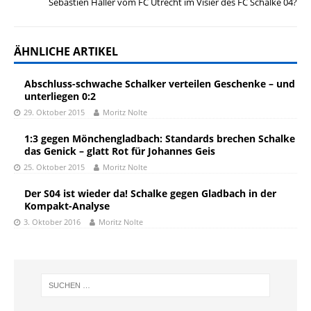
Sébastien Haller vom FC Utrecht im Visier des FC Schalke 04?
ÄHNLICHE ARTIKEL
Abschluss-schwache Schalker verteilen Geschenke – und
unterliegen 0:2
29. Oktober 2015
Moritz Nolte
1:3 gegen Mönchengladbach: Standards brechen Schalke
das Genick – glatt Rot für Johannes Geis
25. Oktober 2015
Moritz Nolte
Der S04 ist wieder da! Schalke gegen Gladbach in der
Kompakt-Analyse
3. Oktober 2016
Moritz Nolte