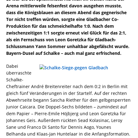
Arena mittlerweile felsenfest davon ausgehen musste,
dass die Königsblauen an diesem Abend das gegnerische
Tor nicht treffen würden, sorgte eine Gladbacher Co-
Produktion für das schmeichelhafte 1:0. Nach dem
zwischenzeitigen 1:1 sorgte erneut viel Glück für das 2:1,
als ein Fernschuss von Leon Goretzka für Gladbach-
Schlussmann Yann Sommer unhaltbar abgefälscht wurde.
Bayern-Dusel auf Schalke – auch mal ganz erfrischend.
Dabei
überraschte
Schalke-
Cheftrainer André Breitenreiter nach dem 0:2 in Berlin mit
gleich fünf Veränderungen in der Startelf. Auf der rechten
Abwehrseite begann Sascha Riether für den gelbgesperrten
Junior Caicara. Die Doppel-Sechs bildeten – zumindest auf
dem Papier – Pierre-Emile Höjbjerg und Leon Goretzka für
Johannes Geis. Außerdem rückten Sead Kolasinac, Leroy
Sane und Franco Di Santo für Dennis Aogo, Younes
Belhanda und Klaas-Jan Huntelaar in die Anfangsformation.