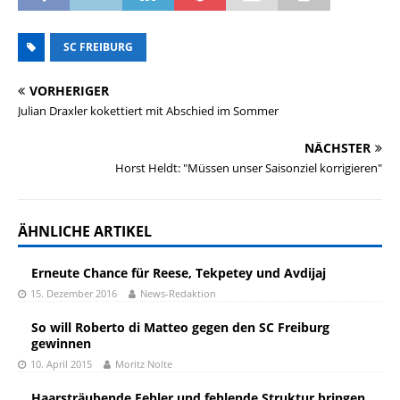
SC FREIBURG
VORHERIGER
Julian Draxler kokettiert mit Abschied im Sommer
NÄCHSTER
Horst Heldt: "Müssen unser Saisonziel korrigieren"
ÄHNLICHE ARTIKEL
Erneute Chance für Reese, Tekpetey und Avdijaj
15. Dezember 2016
News-Redaktion
So will Roberto di Matteo gegen den SC Freiburg
gewinnen
10. April 2015
Moritz Nolte
Haarsträubende Fehler und fehlende Struktur bringen