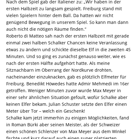
Nach dem Spiel gab der Italiener zu: „Wir haben in der
ersten Halbzeit zu langsam gespielt. Freiburg stand mit
vielen Spielern hinter dem Ball. Da hatten wir nicht
genügend Bewegung in unserem Spiel. So kann man dann
auch nicht die nötigen Räume finden.“
Roberto di Matteo sah nach der ersten Halbzeit mit gerade
einmal zwei halben Schalker Chancen keine Veranlassung
etwas zu ändern und schickte dieselbe Elf in die zweiten 45
Minuten. Und so ging es zunächst genauso weiter, wie es
nach der ersten Hälfte aufgehört hatte. Als meine
Sitznachbarn im Oberrang der Nordkurve drohten,
nacheinander einzuknacken, gab es plötzlich Elfmeter für
Freiburg. Benedikt Höwedes hatte Admir Mehmedi im 16er
getroffen. Weniger Minuten zuvor wurde Max Meyer in
einer sehr ähnlichen Situation gefoult, wofür Schalke aber
keinen Elfer bekam. Julian Schuster setzte den Elfer einen
Meter über Tor – welch ein Geschenk!
Schalke kam jetzt immerhin zu einigen Möglichkeiten, fand
in Roman Bürki aber seinen Meister, als der Schweizer
einen schönen Schlenzer von Max Meyer aus dem Winkel
fischte und kurz darauf auch einen super platzierten