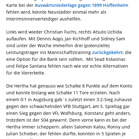
Karte bei der
Auswärtsniederlage gegen 1899 Hoffenheim
fehlen wird, könnte Neustädter einmal mehr als
Interimsinnenverteidiger aushelfen.
Links wird wieder Christian Fuchs, rechts Atsuto Uchida
auflaufen. Mit Dennis Aogo, Jan Kichhoff und Sidney Sam
sind unter der Woche immerhin drei (potenzielle)
Leistungsträger ins Mannschaftstraining
zurückgekehrt
, die
eine Option für die Bank sein sollten. Mit Sead Kolasinac
und Felipe Santana fehlen nach wie vor echte Alternativen
für die Viererkette.
Die Hertha hat genauso wie Schalke 8 Punkte auf dem Konto
und konnte bislang wie Schalke 11 Tore erzielen. Nach
einem 0:1 in Augsburg gab´s zuletzt einen 3:2-Sieg zuhause
gegen den schwächelnden VFB Stuttgart, am 5. Spieltag gar
einen Sieg gegen den VFL Wolfsburg. Konstanz geht anders,
trotzdem ist der S04 gewarnt. Denn vorne kann es bei der
Hertha immer scheppern: allein Salomon Kalou, Ronny und
Julian Schieber, der fehlen dürfte, konnten in 5 Spielen je