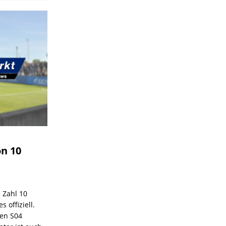
on 10
e Zahl 10
 offiziell.
den S04