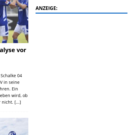
ANZEIGE:
alyse vor
C Schalke 04
V in seine
ahren. Ein
geben wird, ob
 nicht.
[...]