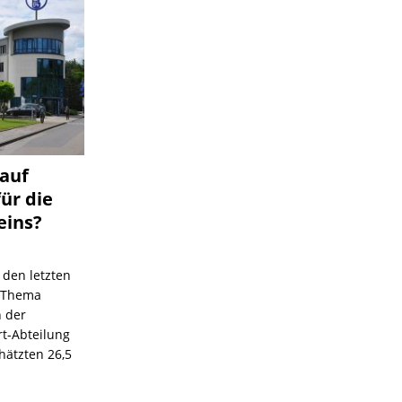
 auf
für die
eins?
 den letzten
s Thema
n der
rt-Abteilung
hätzten 26,5