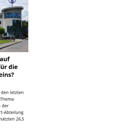
 auf
für die
eins?
 den letzten
s Thema
n der
rt-Abteilung
hätzten 26,5