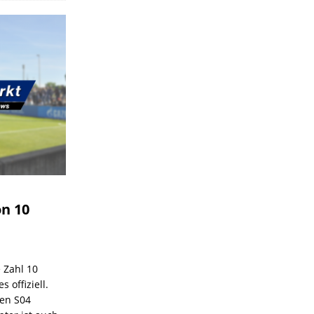
on 10
e Zahl 10
 offiziell.
den S04