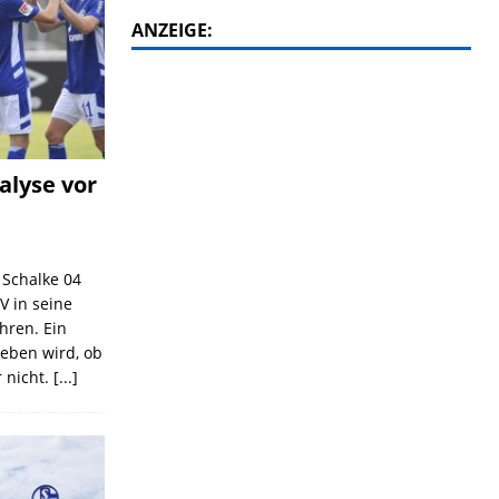
ANZEIGE:
alyse vor
C Schalke 04
V in seine
ahren. Ein
geben wird, ob
 nicht.
[...]