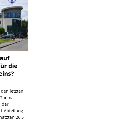
 auf
für die
eins?
 den letzten
s Thema
n der
rt-Abteilung
hätzten 26,5