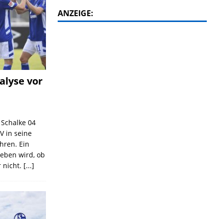
ANZEIGE:
alyse vor
C Schalke 04
V in seine
ahren. Ein
geben wird, ob
 nicht.
[...]