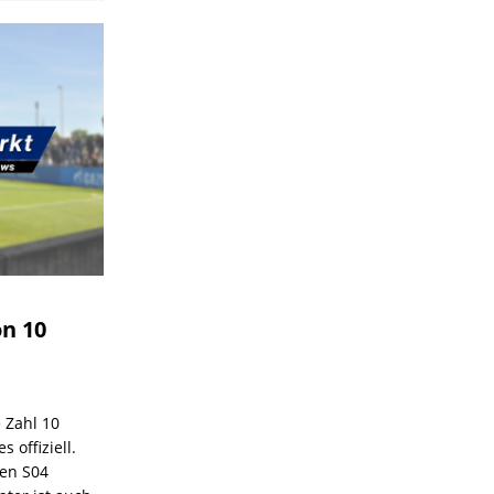
on 10
e Zahl 10
 offiziell.
den S04