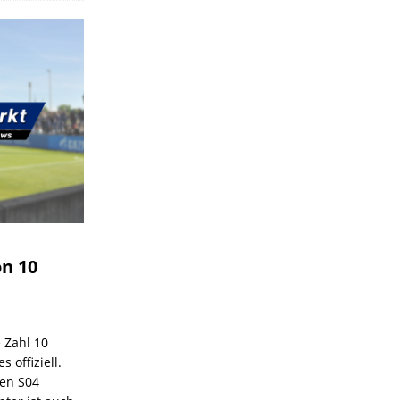
on 10
e Zahl 10
 offiziell.
den S04