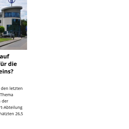
 auf
für die
eins?
 den letzten
s Thema
n der
rt-Abteilung
hätzten 26,5