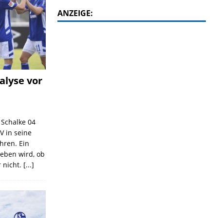
ANZEIGE:
alyse vor
C Schalke 04
V in seine
ahren. Ein
geben wird, ob
 nicht.
[...]