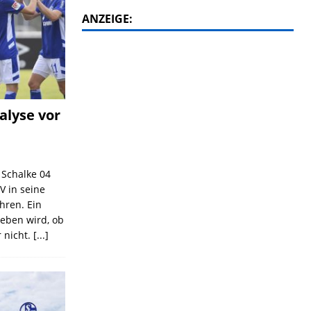
ANZEIGE:
alyse vor
C Schalke 04
V in seine
ahren. Ein
geben wird, ob
 nicht.
[...]