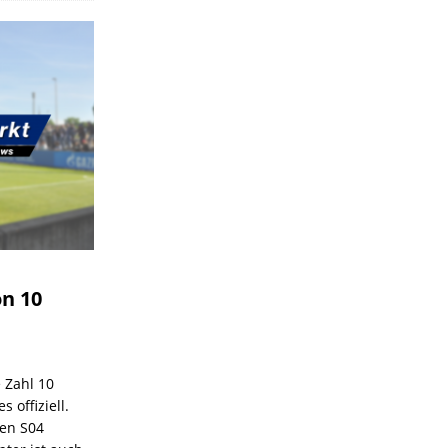
on 10
e Zahl 10
 offiziell.
den S04