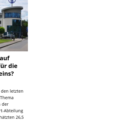
 auf
für die
eins?
 den letzten
s Thema
n der
rt-Abteilung
hätzten 26,5