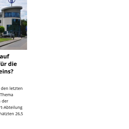
 auf
für die
eins?
 den letzten
s Thema
n der
rt-Abteilung
hätzten 26,5