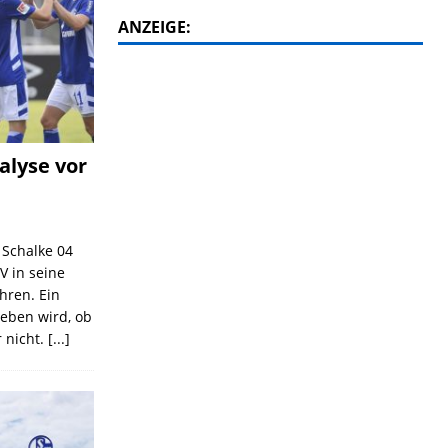
ANZEIGE:
alyse vor
C Schalke 04
V in seine
ahren. Ein
geben wird, ob
 nicht.
[...]