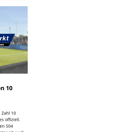
on 10
e Zahl 10
 offiziell.
den S04