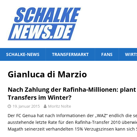
SCHALKE-NEWS
TRANSFERMARKT
FANS
WIRT
Gianluca di Marzio
Nach Zahlung der Rafinha-Millionen: plant
Transfers im Winter?
19. Januar 2015
Moritz Nolte
Der FC Genua hat nach Informationen der „WAZ“ endlich die sei
ausstehende letzte Rate für den Rafinha-Transfer 2010 überwie
Magath seinerzeit verhandelten 15% Verzugszinsen kann sich