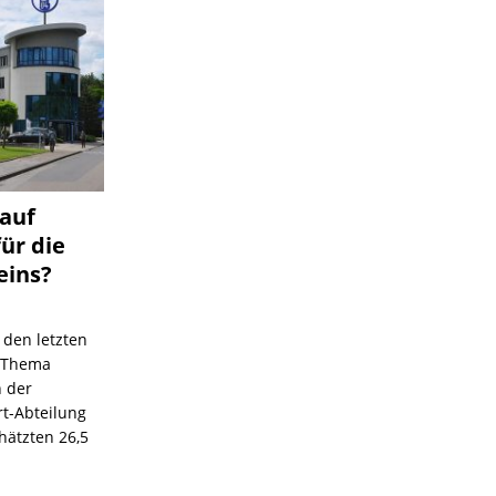
 auf
für die
eins?
 den letzten
s Thema
n der
rt-Abteilung
hätzten 26,5