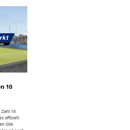
on 10
e Zahl 10
 offiziell.
den S04