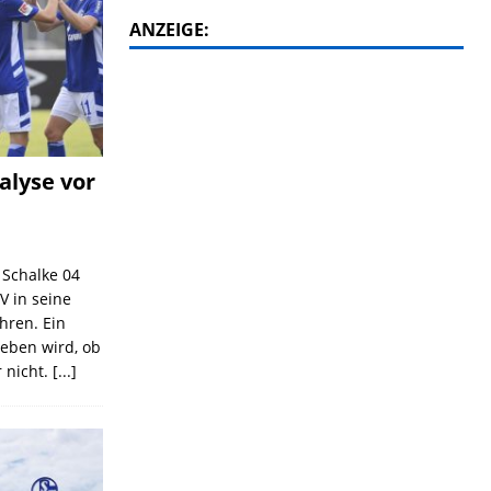
ANZEIGE:
alyse vor
C Schalke 04
V in seine
ahren. Ein
geben wird, ob
 nicht.
[...]