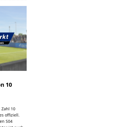
on 10
e Zahl 10
 offiziell.
den S04