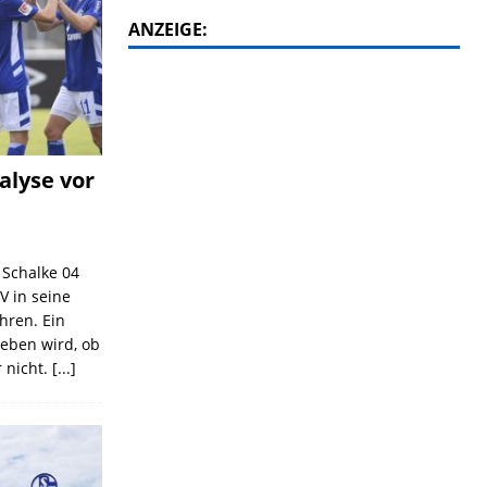
ANZEIGE:
alyse vor
C Schalke 04
V in seine
ahren. Ein
geben wird, ob
 nicht.
[...]