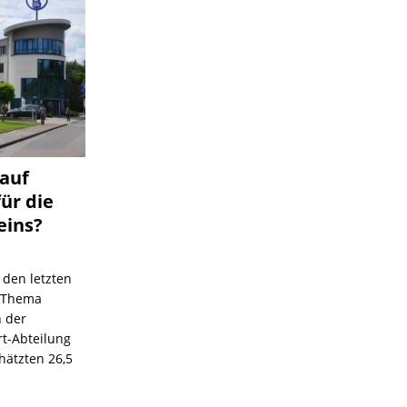
 auf
für die
eins?
 den letzten
s Thema
n der
rt-Abteilung
hätzten 26,5