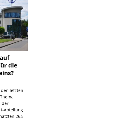
 auf
für die
eins?
 den letzten
s Thema
n der
rt-Abteilung
hätzten 26,5