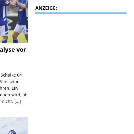
ANZEIGE:
alyse vor
C Schalke 04
V in seine
ahren. Ein
geben wird, ob
 nicht.
[...]