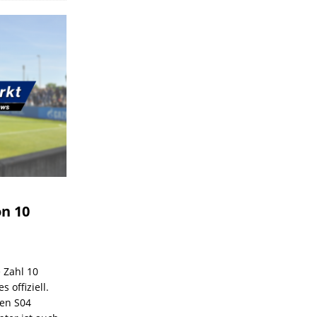
on 10
e Zahl 10
 offiziell.
den S04