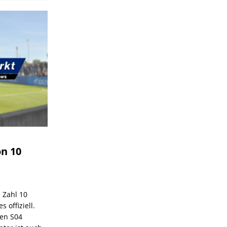
on 10
e Zahl 10
 offiziell.
den S04