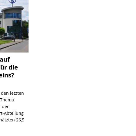
 auf
für die
eins?
 den letzten
s Thema
n der
rt-Abteilung
hätzten 26,5