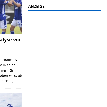
ANZEIGE:
alyse vor
C Schalke 04
V in seine
ahren. Ein
geben wird, ob
 nicht.
[...]