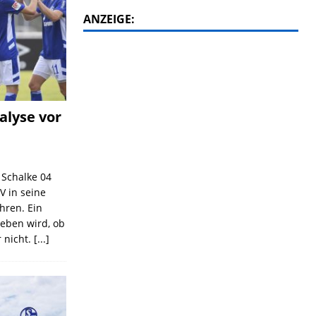
ANZEIGE:
alyse vor
C Schalke 04
V in seine
ahren. Ein
geben wird, ob
 nicht.
[...]