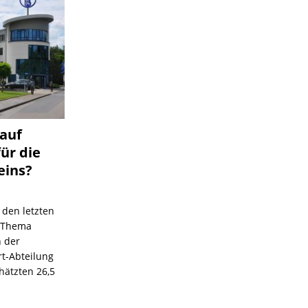
 auf
für die
eins?
 den letzten
s Thema
n der
rt-Abteilung
hätzten 26,5