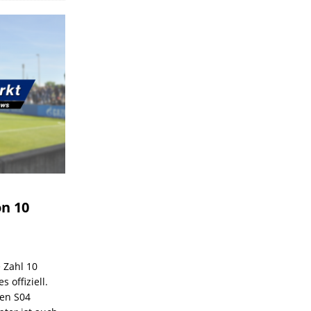
on 10
e Zahl 10
 offiziell.
den S04