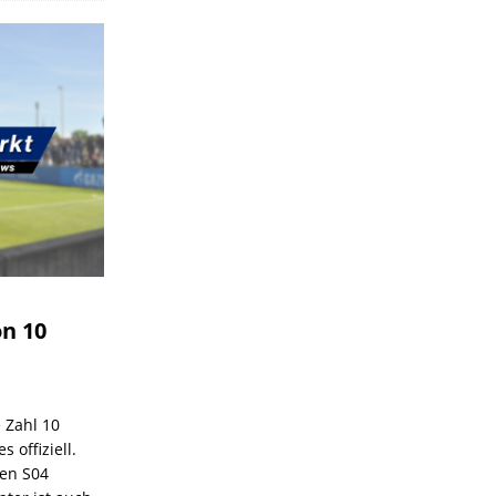
on 10
e Zahl 10
 offiziell.
den S04