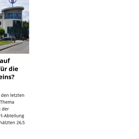
 auf
für die
eins?
 den letzten
s Thema
n der
rt-Abteilung
hätzten 26,5