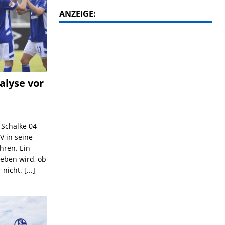
ANZEIGE:
alyse vor
C Schalke 04
V in seine
ahren. Ein
geben wird, ob
 nicht.
[...]