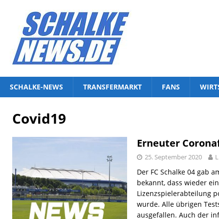
SCHALKE-NEWS
TRANSFERMARKT
FANS
WIRT
Covid19
Erneuter Coronaf
25. September 2020
L
Der FC Schalke 04 gab am
bekannt, dass wieder ein
Lizenzspielerabteilung po
wurde. Alle übrigen Test
ausgefallen. Auch der inf