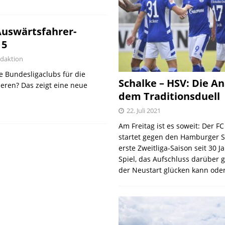
Auswärtsfahrer-
 5
daktion
e Bundesligaclubs für die
Schalke – HSV: Die An
eren? Das zeigt eine neue
dem Traditionsduell
22. Juli 2021
Am Freitag ist es soweit: Der F
startet gegen den Hamburger S
erste Zweitliga-Saison seit 30 J
Spiel, das Aufschluss darüber 
der Neustart glücken kann oder