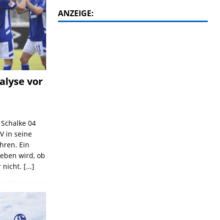
ANZEIGE:
alyse vor
C Schalke 04
V in seine
ahren. Ein
geben wird, ob
 nicht.
[...]