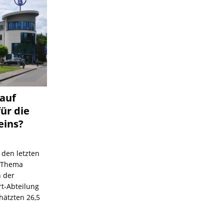
 auf
für die
eins?
 den letzten
s Thema
n der
rt-Abteilung
hätzten 26,5