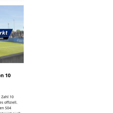
on 10
e Zahl 10
 offiziell.
den S04