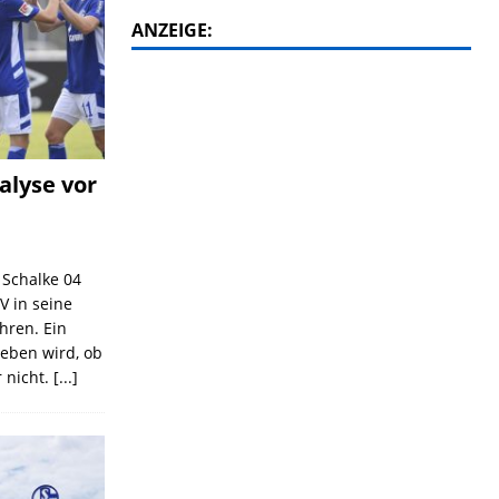
ANZEIGE:
alyse vor
C Schalke 04
V in seine
ahren. Ein
geben wird, ob
 nicht.
[...]