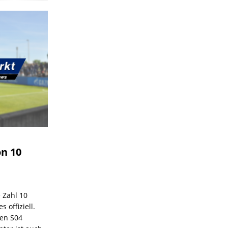
on 10
e Zahl 10
 offiziell.
den S04