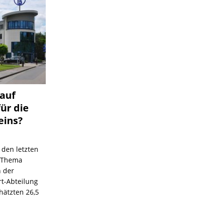
 auf
für die
eins?
 den letzten
s Thema
n der
rt-Abteilung
hätzten 26,5